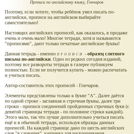
Прописи по английскому языку, Гончаров.
Поэтому, если хотите, чтобы ребёнок умел писать по-
английски, прописи на английском выбирайте
самостоятельно!
Настоящих английских прописей, как оказалось, в продаже
очень и очень мало! Многие тетради, хотя и называются
"прописями", дают только печатные английские буквы!
Данная тетрадь - именно
прописи
-
образец слитного
письма по-английски
. Одно из редких сегодня изданий,
поэтому все развороты тетради в галерее публикуем
полностью. Если не получится купить - можно распечатать
и учиться писать.
Автор-составитель этих прописей - Гончаров.
Элементы представлены только к букве "A". Далее даётся
по одной строке - заглавная и строчная буквы, далее три
строки - прописи соединений пройденных строчных букв (с
девятой страницы тетради - по половине строки каждой).
Этого мало, так что лучше дополнительно учиться писать
ещё и в обычной тетради, используя образцы данных
прописей. На каждой странице дано по шесть английских
слов "в словарик", картинка для раскрашивания.