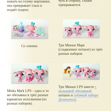
чуть в сторону, глазки
нажать на голову мартышки,
прикрываются.
она прикрывает глаза и
подаёт поднос.
Три Минки Марк
Со спинки.
(сладкоежки петшоп) из трёх
разных наборов.
Три Минки LPS вместе
с
Minka Mark LPS - одна и та
малышкой обезьянкой
же обезьянка в трёх разных
петшоп и
собачкой набора
вариантах исполнения (из
Деликатесы
.
разных наборов).