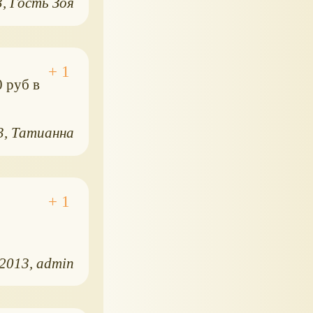
3
Гость Зоя
0 руб в
3
Татианна
.2013
admin