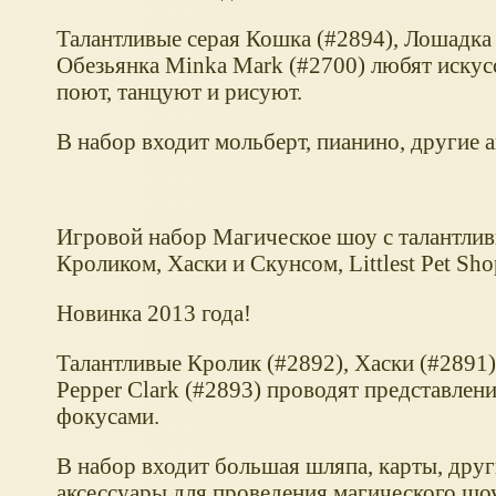
Талантливые серая Кошка (#2894), Лошадка 
Обезьянка Minka Mark (#2700) любят искусс
поют, танцуют и рисуют.
В набор входит мольберт, пианино, другие а
Игровой набор Магическое шоу с талантли
Кроликом, Хаски и Скунсом, Littlest Pet Sho
Новинка 2013 года!
Талантливые Кролик (#2892), Хаски (#2891)
Pepper Clark (#2893) проводят представлени
фокусами.
В набор входит большая шляпа, карты, друг
аксессуары для проведения магического шоу