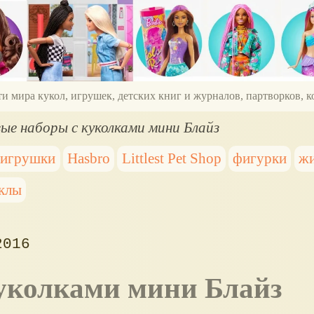
ти мира кукол, игрушек, детских книг и журналов, партворков,
ые наборы с куколками мини Блайз
 игрушки
Hasbro
Littlest Pet Shop
фигурки
ж
клы
2016
куколками мини Блайз