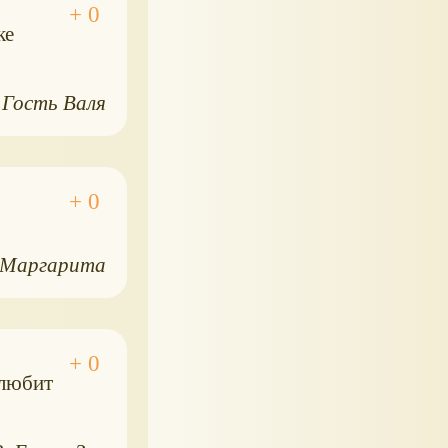
ке
Гость Валя
 Маргарита
 любит