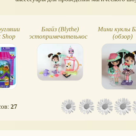
угляши
Блайз (Blythe)
Мини куклы Б
et Shop
достопримечательности
(обзор)
-Токио, Япония
сов:
27