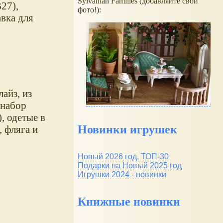
Sylvanian Families (добавляйте свои
27),
фото!):
вка для
айз, из
В набор
, одетые в
Новинки игрушек
 фляга и
Новый 2026 год, ТОП-30
Подарки на Новый 2025 год
Игрушки 2024 - новинки
Книжные новинки