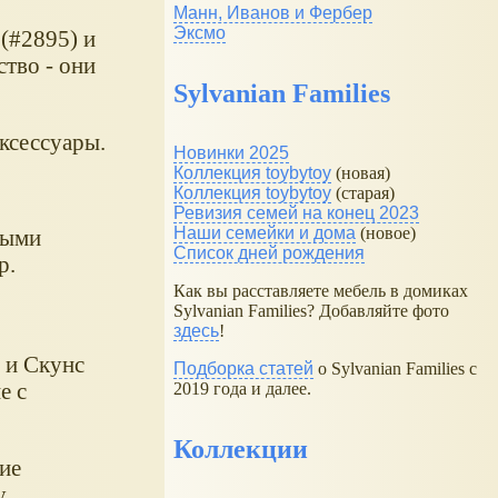
Манн, Иванов и Фербер
Эксмо
(#2895) и
тво - они
Sylvanian Families
ксессуары.
Новинки 2025
Коллекция toybytoy
(новая)
Коллекция toybytoy
(старая)
Ревизия семей на конец 2023
Наши семейки и дома
(новое)
выми
Список дней рождения
p.
Как вы расставляете мебель в домиках
Sylvanian Families? Добавляйте фото
здесь
!
 и Скунс
Подборка статей
о Sylvanian Families с
е с
2019 года и далее.
Коллекции
ие
.