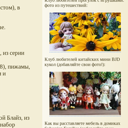
Клуб любителей прогулок с игрушками:
фото из путешествий:
стом), в
he.
 из серии
Клуб любителей китайских мини BJD
кукол (добавляйте свои фото!):
28), пижамы,
и и
й Блайз, из
Как вы расставляете мебель в домиках
В набор