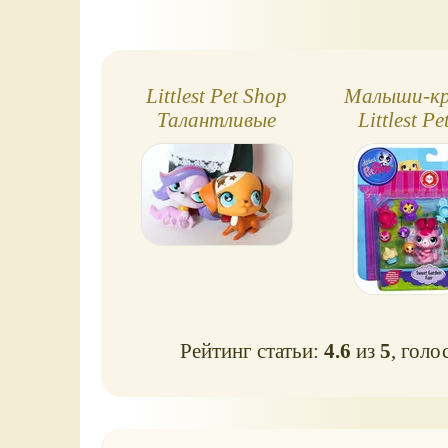
Littlest Pet Shop
Малыши-кр
Талантливые
Littlest P
зверюшки, набор
Рейтинг статьи:
4.6
из
5
, голо