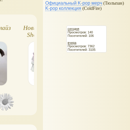
Официальный K-pop мерч
(Тюльпан)
K-pop коллекция
(ColdFire)
лайз
Новинки Littlest Pet
Пет Шоп ходяч
сегодня
Просмотров: 140
Shop, лето 2012
зверюшки
Посетителей: 106
вчера
Просмотров: 7362
Посетителей: 3105