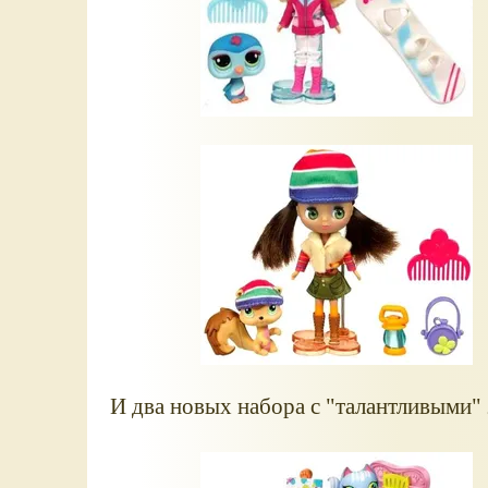
И два новых набора с "талантливыми"