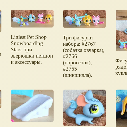
Littlest Pet Shop
Три фигурки
Snowboarding
набора: #2767
Stars: три
(собачка овчарка),
и
зверюшки петшоп
#2766
Фигу
и аксессуары.
(поросёнок),
рядо
#2765
кукл
(шиншилла).