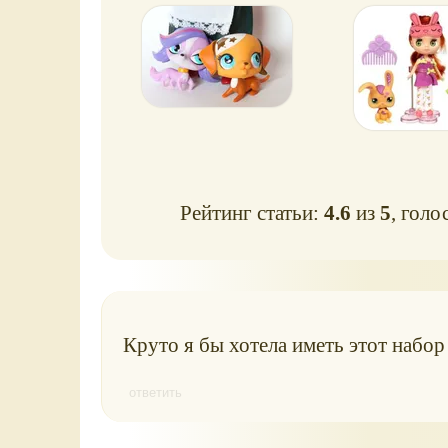
зверюшки, набор
Блай
Рейтинг статьи:
4.6
из
5
, голо
Круто я бы хотела иметь этот набор 
ответить