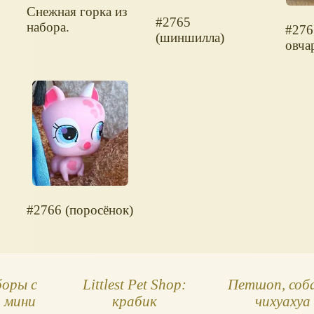
Снежная горка из
#2765
набора.
#276
(шиншилла)
овча
#2766 (поросёнок)
боры с
Littlest Pet Shop:
Петшоп, соб
и мини
крабик
чихуахуа