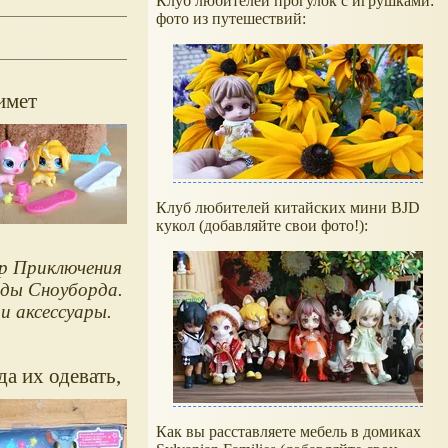
Клуб любителей прогулок с игрушками:
фото из путешествий:
имет
Клуб любителей китайских мини BJD
кукол (добавляйте свои фото!):
hop Приключения
зды Сноуборда.
и аксессуары.
а их одевать,
Как вы расставляете мебель в домиках