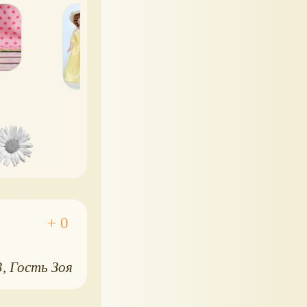
собачкой
3
Гость Зоя