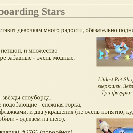
wboarding Stars
ставит девочкам много радости, обязательно подн
и петшоп, и множество
ре забавные - очень модные.
Littlest Pet S
зверюшек. Звё
Три фигурки 
- звёзды сноуборда.
е подобающие - снежная горка,
флажками, и два украшения (не очень понятно, куд
били - одеваем на шею).
вчарка), #2766 (поросёнок),