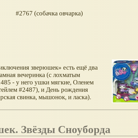
#2767 (собачка овчарка)
иключения зверюшек
есть ещё два
амная вечеринка (с лохматым
485 - у него ушки мягкие, Оленем
тейлем #2487), и День рождения
рская свинка, мышонок, и ласка).
ек. Звёзды Сноуборда