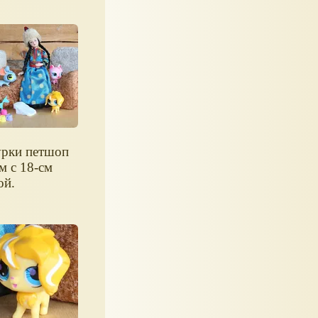
рки петшоп
м с 18-см
ой.