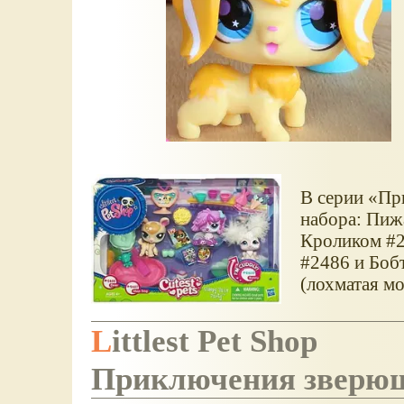
В серии
Пр
набора: Пиж
Кроликом #2
#2486 и Боб
(лохматая мо
Littlest Pet Shop
Приключения зверюш