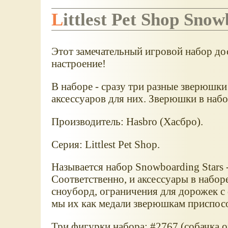
Littlest Pet Shop Sno
Этот замечательный игровой набор до
настроение!
В наборе - сразу три разные зверюшк
аксессуаров для них. Зверюшки в набо
Производитель: Hasbro (Хасбро).
Серия: Littlest Pet Shop.
Называется набор Snowboarding Stars 
Соответственно, и аксессуары в набор
сноуборд, ограничения для дорожек с 
мы их как медали зверюшкам приспосо
Три фигурки набора: #2767 (собачка о