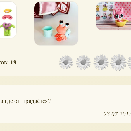
з
сов:
19
а где он прадаётся?
23.07.201