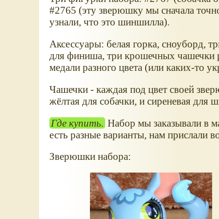
#2765 (эту зверюшку мы сначала точно
узнали, что это шиншилла).
Аксессуары: белая горка, сноуборд, т
для финиша, три крошечных чашечки р
медали разного цвета (или каких-то у
Чашечки - каждая под цвет своей звер
жёлтая для собачки, и сиреневая для 
Где купить.
Набор мы заказывали в ма
есть разные варианты, нам прислали во
Зверюшки набора: