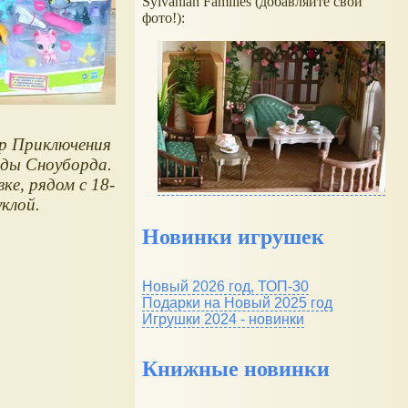
Sylvanian Families (добавляйте свои
фото!):
hop Приключения
зды Сноуборда.
ке, рядом с 18-
уклой.
Новинки игрушек
Новый 2026 год, ТОП-30
Подарки на Новый 2025 год
Игрушки 2024 - новинки
Книжные новинки