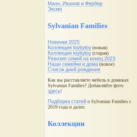
Манн, Иванов и Фербер
Эксмо
Sylvanian Families
Новинки 2025
Коллекция toybytoy
(новая)
Коллекция toybytoy
(старая)
Ревизия семей на конец 2023
Наши семейки и дома
(новое)
Список дней рождения
Как вы расставляете мебель в домиках
Sylvanian Families? Добавляйте фото
здесь
!
Подборка статей
о Sylvanian Families с
2019 года и далее.
Коллекции