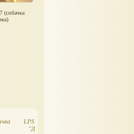
7 (собачка
рка)
ачка
LPS Игровой набор
Малыши-кругля
"Деликатесы", с
Littlest Pet Sho