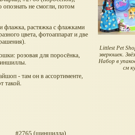
 опознать не смогли, потом
ри флажка, растяжка с флажками
азного цвета, фотоаппарат и две
крашения).
Littlest Pet S
зверюшек. Звё
юшки: розовая для поросёнка,
Набор в упаков
шиншиллы.
см к
йшоп - там он в ассортименте,
т такой.
#2765 (шиншилла)