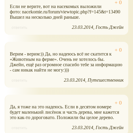
Если не верите, вот на насекомых выложили
фото: nacekomie.ru/forum/viewtopic.php?f=145&t=13490
Вышел на несколько дней раньше.
23.03.2014
Гость Джейн
ответить
Верим - верим:)) Да, но надеюсь всё не скатится к
Животным на ферме
. Очень не хотелось бы.
Джейн, ещё раз огромное спасибо тебе за информацию
- сам никак найти не могу:)))
23.03.2014
Путешественник
ответить
Да, я тоже на это надеюсь. Если в десятом номере
будет маленький лисёнок и часть дерева, мне кажется
это как-то дороговато. Положили бы целое дерево.
23.03.2014
Гость Джейн
ответить