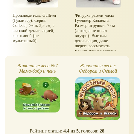
Производитель: Gulliver
Фигурка рыжей лисы
(Гулливер). Серия:
Гулливер Коллекта.
Collecta, ёжик 3,5 см, с
Размер игрушки: 7 см
высокой детализацией,
(литая, а не полая
как живой (не
внутри). Высокая
мультяшный).
детализация, даже
шерсть рассмотреть
можно, точная окраска.
Животные леса №7
Животные леса с
Мама-бобр и пень
Фёдором и Фёклой
Рейтинг статьи:
4.4
из
5
, голосов:
28