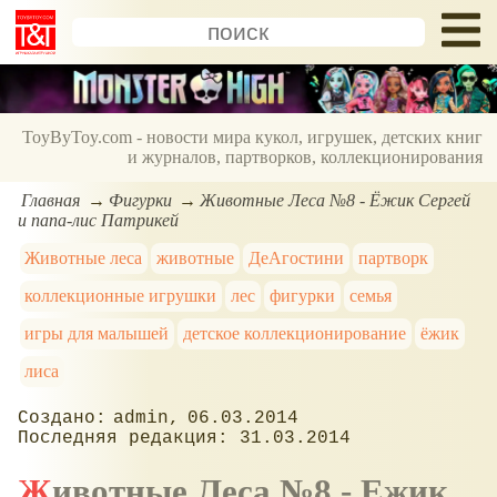
ToyByToy.com - новости мира кукол, игрушек, детских книг
и журналов, партворков, коллекционирования
Главная
Фигурки
Животные Леса №8 - Ёжик Сергей
и папа-лис Патрикей
Животные леса
животные
ДеАгостини
партворк
коллекционные игрушки
лес
фигурки
семья
игры для малышей
детское коллекционирование
ёжик
лиса
admin
06.03.2014
31.03.2014
Животные Леса №8
- Ежик