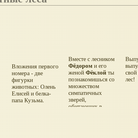
Вместе с лесником
Выпу
Фёдором
и его
выпу
Вложения первого
женой
Фёклой
ты
свой
номера - две
познакомишься со
лес!
фигурки
множеством
животных: Олень
симпатичных
Елисей и белка-
зверей,
папа Кузьма.
обитающих в
лесу: медведями,
волками, оленями,
лисами, белками,
кабанами...