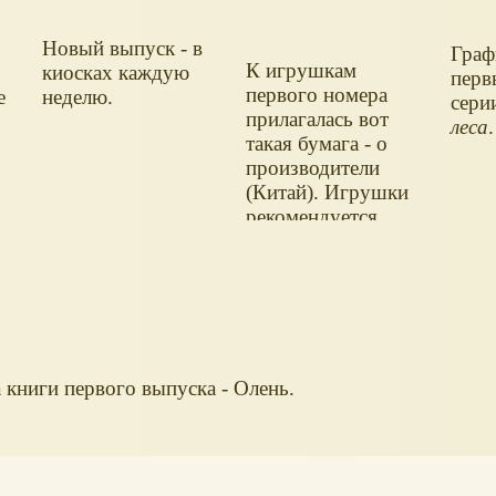
Новый выпуск - в
Граф
К игрушкам
киосках каждую
перв
первого номера
е
неделю.
сери
прилагалась вот
леса
.
такая бумага - о
производители
(Китай). Игрушки
рекомендуется
промыть перед
использованием.
 книги первого выпуска - Олень.