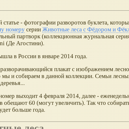
 статье - фотографии разворотов буклета, которы
му номеру
серии
Животные леса с Фёдором и Фёк
льный партворк (коллекционная журнальная серия
ni (Де Агостини).
шла в России в январе 2014 года.
- разворачивающийся плакат с изображением лесно
 мы и собираем в данной коллекции. Семьи лесн
деревья...
номер выходит 4 февраля 2014, далее - еженедель
в обещают 60 (могут увеличить). Так что собират
удет больше года.
тные леса