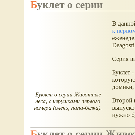
Буклет о серии
В данной
к перво
еженеде
Deagosti
Серия вы
Буклет 
которую
домики, 
Буклет о серии Животные
Второй 
леса, с игрушками первого
выпуско
номера (олень, папа-белка).
нужно б
Буклет о серии Живо