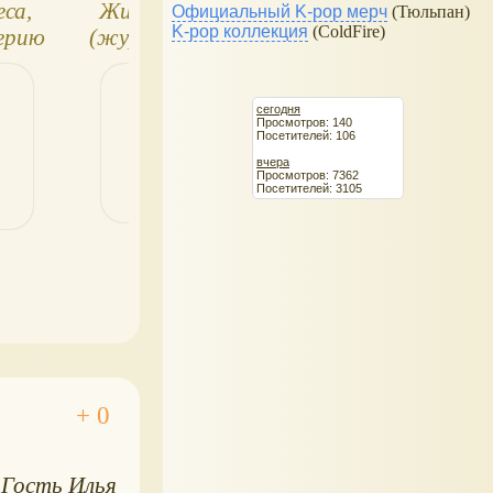
са,
Животные в лесу
Животные леса 
Официальный K-pop мерч
(Тюльпан)
K-pop коллекция
(ColdFire)
серию
(журнал-партворк
Мама-бобр и пе
ДеАгостини)
сегодня
Просмотров: 140
Посетителей: 106
вчера
Просмотров: 7362
Посетителей: 3105
Гость Илья