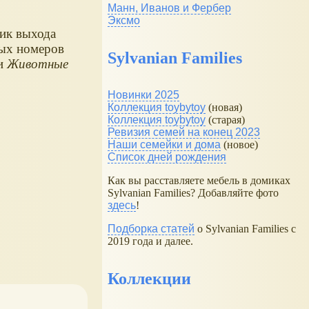
Манн, Иванов и Фербер
Эксмо
ик выхода
ых номеров
Sylvanian Families
и
Животные
Новинки 2025
Коллекция toybytoy
(новая)
Коллекция toybytoy
(старая)
Ревизия семей на конец 2023
Наши семейки и дома
(новое)
Список дней рождения
Как вы расставляете мебель в домиках
Sylvanian Families? Добавляйте фото
здесь
!
Подборка статей
о Sylvanian Families с
2019 года и далее.
Коллекции