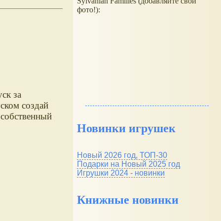
Sylvanian Families (добавляйте свои
фото!):
ск за
ском создай
 собственный
Новинки игрушек
Новый 2026 год, ТОП-30
Подарки на Новый 2025 год
Игрушки 2024 - новинки
Книжные новинки