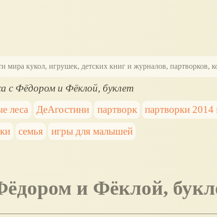
ти мира кукол, игрушек, детских книг и журналов, партворков,
а с Фёдором и Фёклой, буклет
е леса
ДеАгостини
партворк
партворки 2014 
ки
семья
игры для малышей
 Фёдором и Фёклой, букл