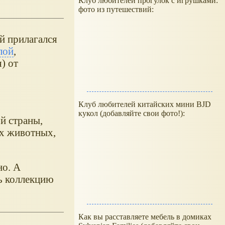
Клуб любителей прогулок с игрушками:
фото из путешествий:
й прилагался
лой
,
) от
Клуб любителей китайских мини BJD
кукол (добавляйте свои фото!):
й страны,
ых животных,
но. А
ь коллекцию
Как вы расставляете мебель в домиках