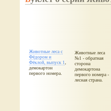
Животные леса с
Животные леса
Фёдором и
№1 - обратная
Фёклой, выпуск 1
,
сторона
демокартон
демокартона
первого номера.
первого номера -
лесная страна.