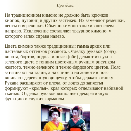
Причёска.
На традиционном кимоно не должно быть крючков,
кнопок, пуговиц и других застежек. Их заменяют ремешки,
ленты и веревочки. Обычно кимоно запахивают слева
направо. Исключение составляет траурное кимоно, у
которого запах справа налево.
Цвета кимоно также традиционны: гамма ярких или
пастельных оттенков розового. Отделку рукавов (содэ),
ворота, бортов, подола и пояса (оби) делают из сукна
зеленого цвета с тонким цветочным ручным рисунком
желтого, темно-зеленого и темно-бардового цветов. Пояс
затягивают на талии, а на спине и на животе в пояс
вшивают деревянную дощечку, чтобы держать осанку.
Рукава расширяют от плеча, от локтя до запястья
формируют
крылья
, края которых отделывают набивной
тканью. Отделка рукавов выполняет декоративную
функцию и служит карманом.