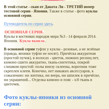
В этой статье - скан от Дакота Ли - ТРЕТИЙ номер
тестовой серии - Япония.
Также в статье - фото
куклы
основной серии
.
Путеводитель по серии здесь
.
ОСНОВНАЯ СЕРИЯ.
Куклы в костюмах народов мира №3 - 14 февраля 2014.
Япония.
Кукла вышла
.
В основной серии
туфли у куклы - розовые, а не зелёные
(правда, японки туфли не носят). Причёска аккуратная
(простой пучок), в волосах - цветок, нижних ресниц нет,
кимоно сшито аккуратно, ткань-синтетика, покрой
слишком простой: полы внизу склеены, воротник тоже
скреплен клеем. Конечно, нет никаких аксессуаров, к
сожалению: ни зонтика, ни веера, ни шпилек в причёске,
ни украшений... Отделка кимоно и пояс - х/б ткань в
цветочек.
Фото куклы-японки из основной
серии: