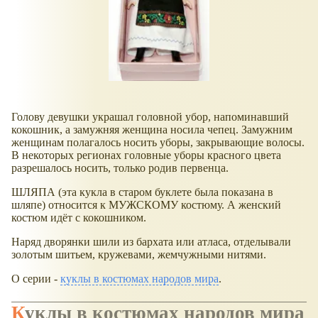
Голову девушки украшал головной убор, напоминавший
кокошник, а замужняя женщина носила чепец. Замужним
женщинам полагалось носить уборы, закрывающие волосы.
В некоторых регионах головные уборы красного цвета
разрешалось носить, только родив первенца.
ШЛЯПА (эта кукла в старом буклете была показана в
шляпе) относится к МУЖСКОМУ костюму. А женский
костюм идёт с кокошником.
Наряд дворянки шили из бархата или атласа, отделывали
золотым шитьем, кружевами, жемчужными нитями.
О серии -
куклы в костюмах народов мира
.
Куклы в костюмах народов мира