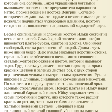
который она облачена. Такой украшенный богатыми
вышивками костюм носят представители народности
матио, проживающие на востоке Венгрии. Согласно
историческим данным, эти гордые и независимые люди не
пожелали подчиняться чужеродным влияниям, поэтому
сегодня они - воплощение национальной мадьярской идеи.
Весьма оригинальный и сложный костюм Ильки состоит из
нескольких частей. Самый яркий элемент - длинное (по
щиколотку) платье-рубаха, сшитое из хлопка. Оно имеет
свободный, слегка расклешенный покрой. Длина - чуть
ниже линии бедер. Шею куклы закрывает воротник-стойка,
сделанный из неотбеленного шелка, мягко сияющего
светлым желтовато-бежевым цветом, который называют
экрю. Грудь платья украшает вышитая гирлянда из ярких
красных цветков и зеленых листьев роз, с двух сторон
ограниченная мелким геометрическим орнаментом. Рукава
широкие и длинные, с изящными кружевными манжетами.
По манжетам и подолу пушен зигзаг, выполненный ярко-
зеленым стебельчатым швом. Поверх платья на Ильку надет
лаконичный бархатный жилет. Юбку закрывает темно-
серый полотняный фартук, низ которого также расшит
красными розами, зелеными стеблями с листьями и
желтыми полевыми цветами. Завершает наряд
традиционный девичий головной убор под названием