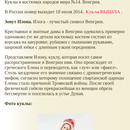
Куклы в костюмах народов мира №14. Венгрия.
В России номер выходит 18 июля 2014.
Кукла ВЫШЛА
.
Зовут Илона.
Илога - лучистый символ Венгрии.
Крестьянки и знатные дамы в Венгрии одевались примерно
одинаково (те же детали костюма): костюм состоял из
корсажа на шнуровке, рубашки с пышными рукавами,
широкой юбки с длинным узким передником.
Представляем Илону, куклу, которая носит самое
распространенное в Венгрии имя. Оно происходит от
греческого Елена и переводится, как
луч
или
факел
.
Столь загадочное его значение связано с древнегреческим
мифом, согласно которому похищение спартанской царицы
Елены стало причиной Троянской войны. После своей
физической гибели прекраснейшая из женщин обрела
бессмертие и поселилась в устье Дуная.
Фото куклы: