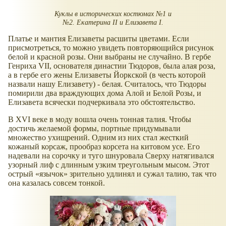
Куклы в исторических костюмах №1 и
№2. Екатерина II и Елизавета I.
Платье и мантия Елизаветы расшиты цветами. Если
присмотреться, то можно увидеть повторяющийся рисунок
белой и красной розы. Они выбраны не случайно. В гербе
Генриха VII, основателя династии Тюдоров, была алая роза,
а в гербе его жены Елизаветы Йоркской (в честь которой
назвали нашу Елизавету) - белая. Считалось, что Тюдоры
помирили два враждующих дома Алой и Белой Розы, и
Елизавета всячески подчеркивала это обстоятельство.
В XVI веке в моду вошла очень тонная талия. Чтобы
достичь желаемой формы, портные придумывали
множество ухищрений. Одним из них стал жесткий
кожаный корсаж, прообраз корсета на китовом усе. Его
надевали на сорочку и туго шнуровала Сверху натягивался
узорный лиф с длинным узким треугольным мысом. Этот
острый «язычок» зрительно удлинял и сужал талию, так что
она казалась совсем тонкой.