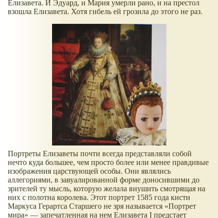
Елизавета. И Эдуард, и Мария умерли рано, и на престол
взошла Елизавета. Хотя гибель ей грозила до этого не раз.
Портреты Елизаветы почти всегда представляли собой
нечто куда большее, чем просто более или менее правдивые
изображения царствующей особы. Они являлись
аллегориями, в завуалированной форме доносившими до
зрителей ту мысль, которую желала внушить смотрящая на
них с полотна королева. Этот портрет 1585 года кисти
Маркуса Герартса Старшего не зря называется «Портрет
мира» — запечатленная на нем Елизавета I предстает