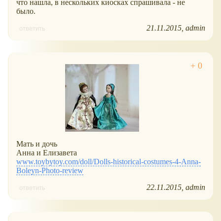
что нашла, в нескольких киосках спрашивала - не
было.
21.11.2015
admin
ответить
Мать и дочь
Анна и Елизавета
www.toybytoy.com/doll/Dolls-historical-costumes-4-Anna-
Boleyn-Photo-review
22.11.2015
admin
ответить