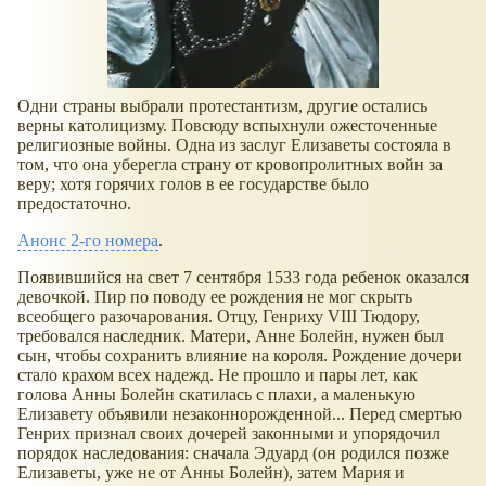
Одни страны выбрали протестантизм, другие остались
верны католицизму. Повсюду вспыхнули ожесточенные
религиозные войны. Одна из заслуг Елизаветы состояла в
том, что она уберегла страну от кровопролитных войн за
веру; хотя горячих голов в ее государстве было
предостаточно.
Анонс 2-го номера
.
Появившийся на свет 7 сентября 1533 года ребенок оказался
девочкой. Пир по поводу ее рождения не мог скрыть
всеобщего разочарования. Отцу, Генриху VIII Тюдору,
требовался наследник. Матери, Анне Болейн, нужен был
сын, чтобы сохранить влияние на короля. Рождение дочери
стало крахом всех надежд. Не прошло и пары лет, как
голова Анны Болейн скатилась с плахи, а маленькую
Елизавету объявили незаконнорожденной... Перед смертью
Генрих признал своих дочерей законными и упорядочил
порядок наследования: сначала Эдуард (он родился позже
Елизаветы, уже не от Анны Болейн), затем Мария и