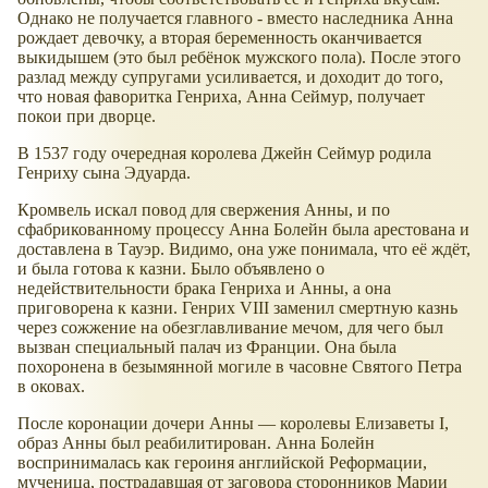
Однако не получается главного - вместо наследника Анна
рождает девочку, а вторая беременность оканчивается
выкидышем (это был ребёнок мужского пола). После этого
разлад между супругами усиливается, и доходит до того,
что новая фаворитка Генриха, Анна Сеймур, получает
покои при дворце.
В 1537 году очередная королева Джейн Сеймур родила
Генриху сына Эдуарда.
Кромвель искал повод для свержения Анны, и по
сфабрикованному процессу Анна Болейн была арестована и
доставлена в Тауэр. Видимо, она уже понимала, что её ждёт,
и была готова к казни. Было объявлено о
недействительности брака Генриха и Анны, а она
приговорена к казни. Генрих VIII заменил смертную казнь
через сожжение на обезглавливание мечом, для чего был
вызван специальный палач из Франции. Она была
похоронена в безымянной могиле в часовне Святого Петра
в оковах.
После коронации дочери Анны — королевы Елизаветы I,
образ Анны был реабилитирован. Анна Болейн
воспринималась как героиня английской Реформации,
мученица, пострадавшая от заговора сторонников Марии