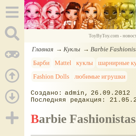
ToyByToy.com - новос
Главная
Куклы
Barbie Fashioni
Барби
Mattel
куклы
шарнирные к
Fashion Dolls
любимые игрушки
admin
26.09.2012
21.05.
Barbie Fashionist