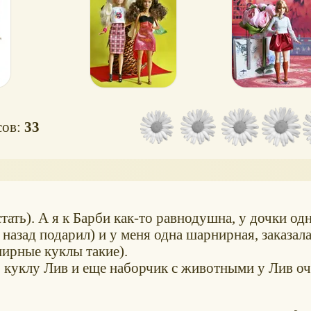
(миниатюрн
сов:
33
ать). А я к Барби как-то равнодушна, у дочки одн
 назад подарил) и у меня одна шарнирная, заказал
нирные куклы такие).
" куклу Лив и еще наборчик с животными у Лив о