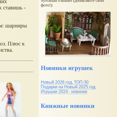
Sylvanian Families (добавляйте свои
них
фото!):
х ставишь -
ом: шарниры
оз. Плюс к
нства.
Новинки игрушек
Новый 2026 год, ТОП-30
Подарки на Новый 2025 год
Игрушки 2024 - новинки
Книжные новинки