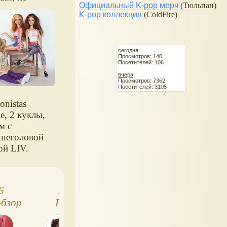
Официальный K-pop мерч
(Тюльпан)
онистки
K-pop коллекция
(ColdFire)
 могут так
ь. :-)
сегодня
Просмотров: 140
Посетителей: 106
вчера
Просмотров: 7362
Посетителей: 3105
onistas
e, 2 куклы,
м с
шеголовой
ой LIV.
6
Barbie 2016
Барби 2016
обзор
Fashionistas:
Fashionistas: кук
hat
полный список с
Ruby Red Flora
номерами и
(original)