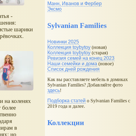
Манн, Иванов и Фербер
Эксмо
тья -
шения:
Sylvanian Families
стые шарики
ерёвочках.
Новинки 2025
Коллекция toybytoy
(новая)
Коллекция toybytoy
(старая)
Ревизия семей на конец 2023
Наши семейки и дома
(новое)
Список дней рождения
Как вы расставляете мебель в домиках
Sylvanian Families? Добавляйте фото
здесь
!
и на коленях
Подборка статей
о Sylvanian Families с
2019 года и далее.
т более
ственно
одаря
Коллекции
ирам в
нях; но