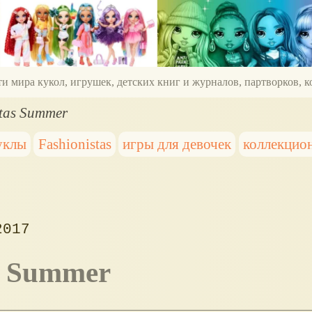
ти мира кукол, игрушек, детских книг и журналов, партворков,
stas Summer
уклы
Fashionistas
игры для девочек
коллекцио
2017
as Summer