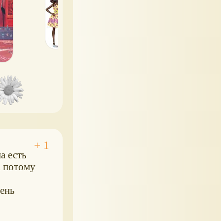
ая)
картинками
а есть
а потому
чень