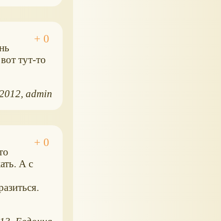
нь
 вот тут-то
.2012
admin
то
ать. А с
разиться.