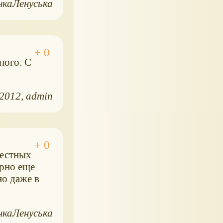
нкаЛенуська
ного. С
.2012
admin
вестных
ерно еще
но даже в
нкаЛенуська