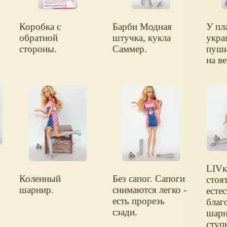
Коробка с
Барби Модная
У пла
обратной
штучка, кукла
укра
стороны.
Саммер.
пуши
на в
LIVк
Коленный
Без сапог. Сапоги
стоя
шарнир.
снимаются легко -
есте
есть прорезь
благ
сзади.
шарн
ступ