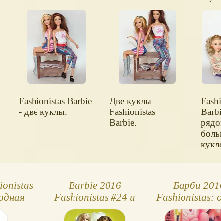
фэши
тоже
стоят
Fashionistas Barbie
Две куклы
Fashi
- две куклы.
Fashionistas
Barbi
Barbie.
рядо
боль
кукл
ionistas
Barbie 2016
Барби 201
одная
Fashionistas #24 и
Fashionistas: 
а)
#31, миниатюрные
куклы Love T
куклы
Lace