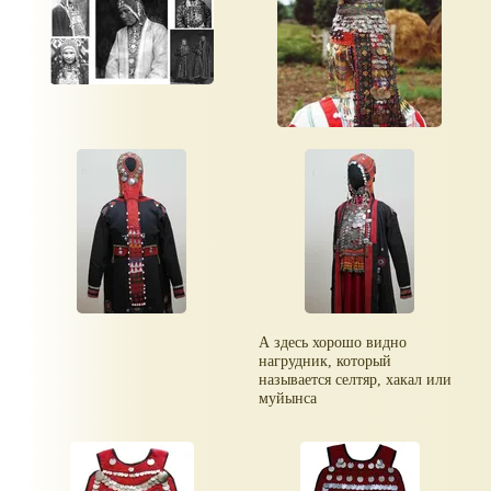
учили держать осанку.
А здесь хорошо видно
нагрудник, который
называется селтяр, хакал или
муйынса