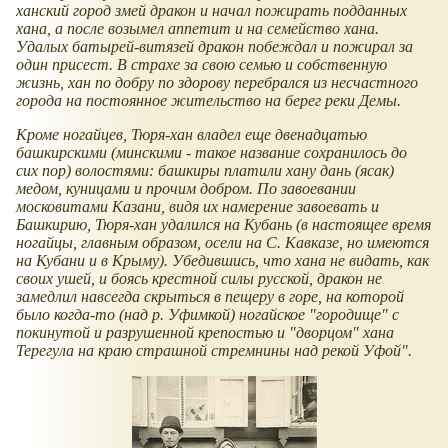
ханский город змей дракон и начал пожирать подданных
хана, а после возымел аппетит и на семейство хана.
Удалых батырей-витязей дракон побеждал и пожирал за
один присест. В страхе за свою семью и собственную
жизнь, хан по добру по здорову перебрался из несчастного
города на постоянное жительство на берег реки Демы.
Кроме ногайцев, Тюря-хан владел еще двенадцатью
башкирскими (минскими - такое название сохранилось до
сих пор) волостями: башкиры платили хану дань (ясак)
медом, куницами и прочим добром. По завоевании
московитами Казани, видя их намерение завоевать и
Башкирию, Тюря-хан удалился на Кубань (в настоящее время
ногайцы, главным образом, осели на С. Кавказе, но имеются
на Кубани и в Крыму). Убедившись, что хана не видать, как
своих ушей, и боясь крестной силы русской, дракон не
замедлил навсегда скрыться в пещеру в горе, на которой
было когда-то (над р. Уфимкой) ногайское "городище" с
покинутой и разрушенной крепостью и "дворцом" хана
Терегула на краю страшной стремнины над рекой Уфой".