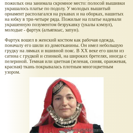
пожилых она занимала скромное место: полосой вышивки
украшалось платье по подолу. У молодых вышитый
орнамент располагался на рукавах и на оборках, нашитых
на юбку в три-четыре ряда. Пожилые на платье надевали
украшенную позументом безрукавку (укалы кэмзул),
молодые - фартук (алъяпкыс, запун).
Фартук вошел в женский костюм как рабочая одежда,
поначалу его шили из домотканины. Он имел небольшую
грудку на лямках и вшивной пояс. В XX веке его шили из
сатина с грудкой и спинкой, на широких бретелях, иногда с
пелериной. Темная или цветная (зеленая, синяя, оранжевая,
красная) ткань покрывалась плотным многоцветным
узором.