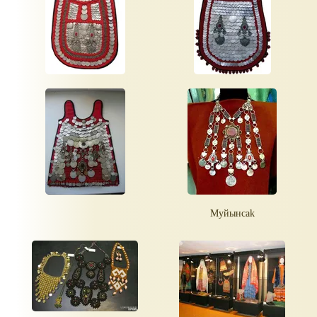
Муйынсаk