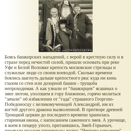
Боясь башкирских нападений, с верой в крестную силу и в
страхе перед нечистой силой, пришли основать при реке
Уфе и Белой Воложке крепость московские стрельцы и
служилые люди со своим воеводой. Сколько времени
боялись шагнуть дальше крепостного рва: куда ни кинь
глазом со стен или дозорной башни - трущоба
непроходимая. А как узнали от "башкирцев" ясашных о
змее лютом, уползшем в гору ближнюю, горячо молиться
"зачали" об избавлении от "гада" страшного Георгию-
Победоносцу с великомученицей Александрой, им из
когтей другого дракона вызволенной. В притворе древней
Троицкой церкви до последнего времени хранилась
старинная икона, с написанием саженного змея. А урочище,
в коем в пещеру уполз, притаившись, Змей-Горыныч,
прозвали русские пришельцы жутко: "Чертово городище".