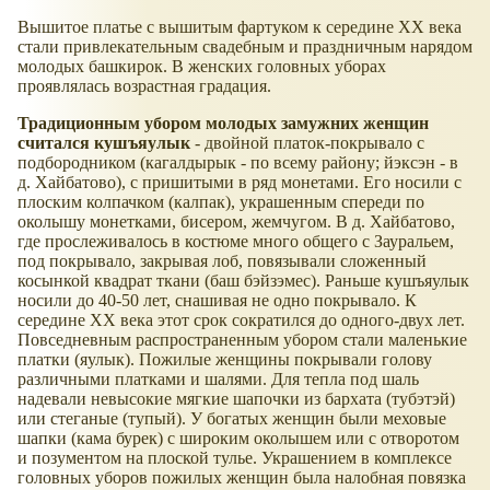
Вышитое платье с вышитым фартуком к середине XX века
стали привлекательным свадебным и праздничным нарядом
молодых башкирок. В женских головных уборах
проявлялась возрастная градация.
Традиционным убором молодых замужних женщин
считался кушъяулык
- двойной платок-покрывало с
подбородником (кагалдырык - по всему району; йэксэн - в
д. Хайбатово), с пришитыми в ряд монетами. Его носили с
плоским колпачком (калпак), украшенным спереди по
околышу монетками, бисером, жемчугом. В д. Хайбатово,
где прослеживалось в костюме много общего с Зауральем,
под покрывало, закрывая лоб, повязывали сложенный
косынкой квадрат ткани (баш бэйзэмес). Раньше кушъяулык
носили до 40-50 лет, снашивая не одно покрывало. К
середине XX века этот срок сократился до одного-двух лет.
Повседневным распространенным убором стали маленькие
платки (яулык). Пожилые женщины покрывали голову
различными платками и шалями. Для тепла под шаль
надевали невысокие мягкие шапочки из бархата (тубэтэй)
или стеганые (тупый). У богатых женщин были меховые
шапки (кама бурек) с широким околышем или с отворотом
и позументом на плоской тулье. Украшением в комплексе
головных уборов пожилых женщин была налобная повязка