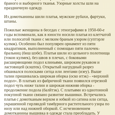
браного и выборного тканья. Узорные холсты шли на
праздничную одежду.
Из домотканины шили платья, мужские рубахи, фартуки,
штаны.
Пожилые женщины в беседах с этнографами в 1950-60-е
годы вспоминали, как в юности носили платья из клетчатой
или полосатой ткани с мелким браным узором (суптэрле
кулмж). Особенно был популярен орнамент из пяти
квадратиков, выполненный с помощью пяти палочек-
бральниц (биш шэбе). Платья шили из цельного полотнища
(токон кулмек), без швов в плечах, с боковыми
расширяющими подол клиньями, широким рукавом и
ластовицей (кэштек). Открытый нагрудный разрез
обшивался полосками ситца или лентами (изеу). Выше
талии пришивалась широкая оборка (оско итэк) -
верхний
подол
. В платьях из фабричной ткани появился отрезной
подол чуть ниже талии и широкая нижняя оборка -
продолжение подола (балйтэк). С платьями из однотонной
покупной ткани связано развитие вышивки. Встречались
платья с домотканым верхом и юбкой из сатина или ситца,
украшенной гирляндой тамбурного растительного узора по
низу или над нижней оборкой. С исчезновением
домотканины вышивка в одежде стала преобладать. У