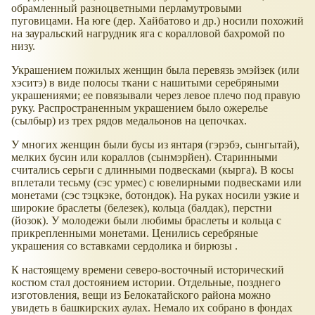
обрамленный разноцветными перламутровыми
пуговицами. На юге (дер. Хайбатово и др.) носили похожий
на зауральский нагрудник яга с коралловой бахромой по
низу.
Украшением пожилых женщин была перевязь эмэйзек (или
хэситэ) в виде полосы ткани с нашитыми серебряными
украшениями; ее повязывали через левое плечо под правую
руку. Распространенным украшением было ожерелье
(сылбыр) из трех рядов медальонов на цепочках.
У многих женщин были бусы из янтаря (гэрэбэ, сынгытай),
мелких бусин или кораллов (сынмэрйен). Старинными
считались серьги с длинными подвесками (кырга). В косы
вплетали тесьму (сэс урмес) с ювелирными подвесками или
монетами (сэс тэцкэке, ботондок). На руках носили узкие и
широкие браслеты (белезек), кольца (балдак), перстни
(йозок). У молодежи были любимы браслеты и кольца с
прикрепленными монетами. Ценились серебряные
украшения со вставками сердолика и бирюзы .
К настоящему времени северо-восточный исторический
костюм стал достоянием истории. Отдельные, позднего
изготовления, вещи из Белокатайского района можно
увидеть в башкирских аулах. Немало их собрано в фондах