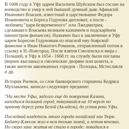
В 1606 году в Уфу царем Василием Шуйским был сослан на
воеводство и умер в ней бывший думный дьяк Афанасий
Иванович Власьев, известный в царствование Федора
Иоанновича и Бориса Годунова дипломат, а после -
любимец "царя безвременного" или Лжедмитрия,
сделавшего Власьева великим казначеем и подскарбием
(министром финансов). Назначен был в заключение в Уфу
царем Борисом Годуновым из опасной ему боярской
фамилии и Иван Никитич Романов, отправленный потом в
ссылку в Н.-Новгород. После взятия Смоленска и мира с
Польшей, в Уфу в 1654 - 1668 гг. на службу были посланы
(вернее высланы) и смоленские дворяне или шляхта, а
также жители завоеванных городов - Полоцка, Мстиславля
и др.
Историк Рычков, со слов башкирского старшины Кедряса
Муллакаева, записал следующее предание:
"На месте Уфы, задолго еще до покорения Казани,
находился большой город, тянувшийся на 10 верст по
правому берегу реки Белой (Ак-идель), до устья реки Уфы.
Последний владетель этого города ногайский хан Тюря-
Бабату-Клюсов жил в нем только зимой, а летом кочевал.
Но скоро хану житья не стало в городе: повадился в