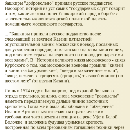
башкиры "добровольно" приняли русское подданство.
Наоборот, история из уст самих "государевых слуг" говорит
о том, какие жертвы понес башкирский народ в борьбе с
завоевательно-колонизаторской политикой царско-
помещичьего московского государства.
... "Башкиры приняли русское подданство после
следовавшей за взятием Казани пятилетней
опустошительной войны московских воевод, посланных
для усмирения народов, от казанского царства зависевших,
под влиянием страха, наведенного на инородцев царскими
воеводами". В "Истории великого князя московского - князя
Курбского о том, как московские воеводы громили "князей
и воинства басурманские", "введя в захваченные земли",
"вяще, нежели за тридесять (тридцать) тысящей воинов) по
шестом лете" (от взятия Казани).
Лишь в 1574 году в Башкирию, под охраной большого
отряда стрельцов, явились снова московские "розмыслы"
наметить передвигаемую дальше линию восточных
крепостей. Тогда же и была облюбована и "обчерчена"
Иваном Артемьевым отвечавшая стратегическим
требованиям того времени позиция на реке Уфе и Белой
Воложке, и заложена будущая уфимская крепость,
достроенная по всем требованиям тогдашней техники через