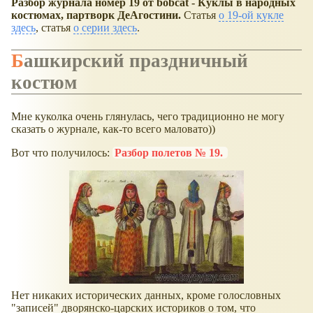
Разбор журнала номер 19 от bobcat - Куклы в народных
костюмах, партворк ДеАгостини.
Статья
о 19-ой кукле
здесь
, статья
о серии здесь
.
Башкирский праздничный
костюм
Мне куколка очень глянулась, чего традиционно не могу
сказать о журнале, как-то всего маловато))
Вот что получилось:
Разбор полетов № 19.
Нет никаких исторических данных, кроме голословных
"записей" дворянско-царских историков о том, что