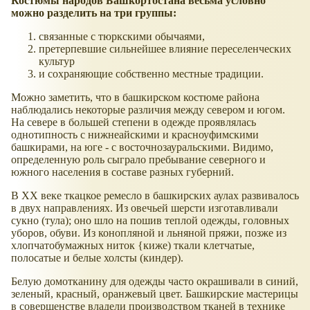
Костюмы народов Башкортостана весьма условно
можно разделить на три группы:
связанные с тюркскими обычаями,
претерпевшие сильнейшее влияние переселенческих
культур
и сохраняющие собственно местные традиции.
Можно заметить, что в башкирском костюме района
наблюдались некоторые различия между севером и югом.
На севере в большей степени в одежде проявлялась
однотипность с нижнеайскими и красноуфимскими
башкирами, на юге - с восточнозауральскими. Видимо,
определенную роль сыграло пребывание северного и
южного населения в составе разных губерний.
В XX веке ткацкое ремесло в башкирских аулах развивалось
в двух направлениях. Из овечьей шерсти изготавливали
сукно (тула); оно шло на пошив теплой одежды, головных
уборов, обуви. Из конопляной и льняной пряжи, позже из
хлопчатобумажных ниток {киже) ткали клетчатые,
полосатые и белые холсты (киндер).
Белую домотканину для одежды часто окрашивали в синий,
зеленый, красный, оранжевый цвет. Башкирские мастерицы
в совершенстве владели производством тканей в технике