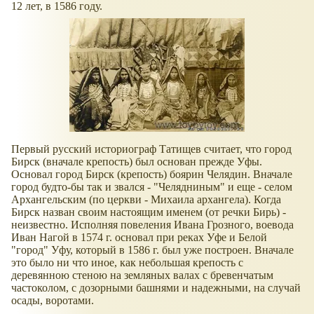
12 лет, в 1586 году.
Первый русский историограф Татищев считает, что город
Бирск (вначале крепость) был основан прежде Уфы.
Основал город Бирск (крепость) боярин Челядин. Вначале
город будто-бы так и звался - "Челядниным" и еще - селом
Архангельским (по церкви - Михаила архангела). Когда
Бирск назван своим настоящим именем (от речки Бирь) -
неизвестно. Исполняя повеления Ивана Грозного, воевода
Иван Нагой в 1574 г. основал при реках Уфе и Белой
"город" Уфу, который в 1586 г. был уже построен. Вначале
это было ни что иное, как небольшая крепость с
деревянною стеною на земляных валах с бревенчатым
частоколом, с дозорными башнями и надежными, на случай
осады, воротами.