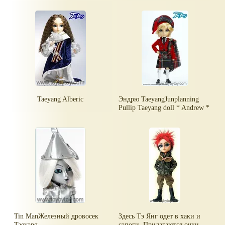
Taeyang Alberic
Эндрю TaeyangJunplanning
Pullip Taeyang doll * Andrew *
Tin ManЖелезный дровосек
Здесь Тэ Янг одет в хаки и
Taeyang
сапоги. Прилагаются очки.