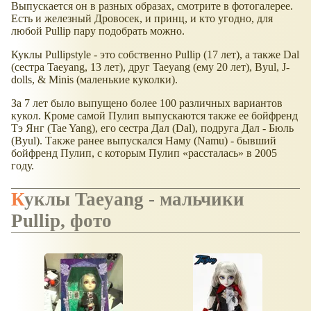
Выпускается он в разных образах, смотрите в фотогалерее.
Есть и железный Дровосек, и принц, и кто угодно, для
любой Pullip пару подобрать можно.
Куклы Pullipstyle - это собственно Pullip (17 лет), а также Dal
(сестра Taeyang, 13 лет), друг Taeyang (ему 20 лет), Byul, J-
dolls, & Minis (маленькие куколки).
За 7 лет было выпущено более 100 различных вариантов
кукол. Кроме самой Пулип выпускаются также ее бойфренд
Тэ Янг (Tae Yang), его сестра Дал (Dal), подруга Дал - Бюль
(Byul). Также ранее выпускался Наму (Namu) - бывший
бойфренд Пулип, с которым Пулип
рассталась
в 2005
году.
Куклы Taeyang - мальчики
Pullip, фото