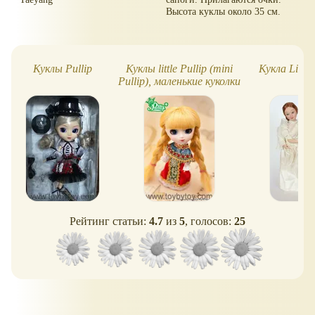
Высота куклы около 35 см.
Куклы Pullip
Куклы little Pullip (mini
Кукла Little
Pullip), маленькие куколки
Pullip
Рейтинг статьи:
4.7
из
5
, голосов:
25