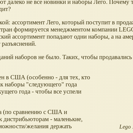
т далеко не все новинки и наборы Лего. Почему 
дит?
кой: ассортимент Лего, который поступит в прода
стран формируется менеджментом компании LEGO
ский ассортимент попадают одни наборы, а на ам
 разъяснений.
аний наборов не было. Таких, чтобы продавались 
н в США (особенно - для тех, кто
ак наборы "следующего" года
ущего года - чтобы все успели
а (по сравнению с США и
к дистрибьюторам - маленькие,
можности/желания держать
Lego 