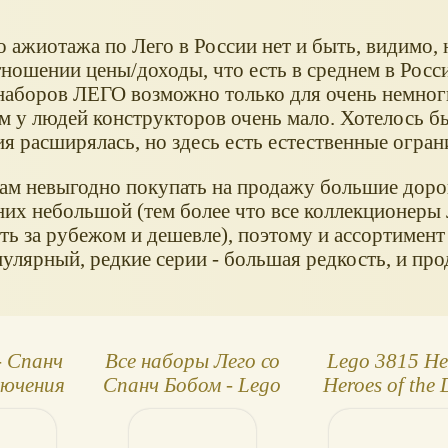
 ажиотажа по Лего в России нет и быть, видимо, 
ношении цены/доходы, что есть в среднем в Росс
наборов ЛЕГО возможно только для очень немноги
м у людей конструкторов очень мало. Хотелось б
я расширялась, но здесь есть естественные огран
ам невыгодно покупать на продажу большие доро
них небольшой (тем более что все коллекционеры 
ть за рубежом и дешевле), поэтому и ассортимент
улярный, редкие серии - большая редкость, и про
- Спанч
Все наборы Лего со
Lego 3815 He
лючения
Спанч Бобом - Lego
Heroes of the
 Краб
Sponge Bob
(LEGO SPO
BOB) -