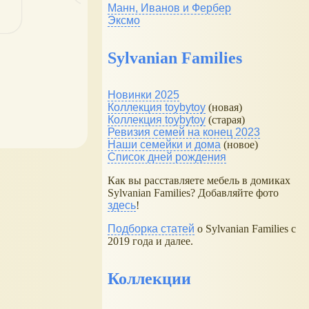
ные
Манн, Иванов и Фербер
Эксмо
Sylvanian Families
Новинки 2025
Коллекция toybytoy
(новая)
Коллекция toybytoy
(старая)
Ревизия семей на конец 2023
Наши семейки и дома
(новое)
Список дней рождения
Как вы расставляете мебель в домиках
Sylvanian Families? Добавляйте фото
здесь
!
Подборка статей
о Sylvanian Families с
2019 года и далее.
Коллекции