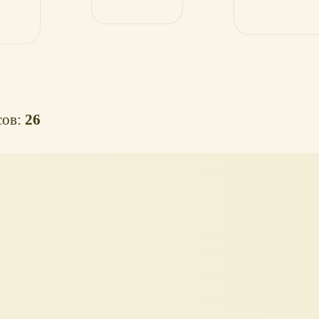
Глубоковод
герои
сов:
26