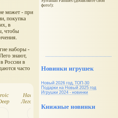
Sylvanian Families (добавляйте свои
фото!):
не может - при
ии, покупка
х, в
ы, чтобы
ичения.
гие наборы -
Лего знают,
 в России в
даются часто
Новинки игрушек
Новый 2026 год, ТОП-30
Подарки на Новый 2025 год
Игрушки 2024 - новинки
roic
Настольные игры
Самые лучшие
 Deep
Лего. Shave a Sheep
цены на Лего
Книжные новинки
NGE