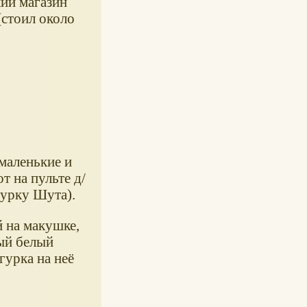
кий магазин
(стоил около
маленькие и
т на пульте д/
гурку Шута).
й на макушке,
ный белый
гурка на неё