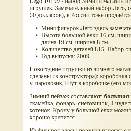
Lego 10199 - набор Зимний магазин и
игрушек. Замечательный набор Лего, 
60 долларов), в России тоже продаётся
Минифигурок Лего здесь замечате
Высота большой ёлки 16 см, ширин
длина 19 см, ширина 8 см.
Количество деталей 815. Набор о
Год выпуска: 2009.
Новогодние игрушки из зимнего магаз
сделаны из конструктора): коробочка 
у, паровозик, Шут в коробочке (его м
Зимний пейзаж составляют:
большая
скамейка, фонарь, снеговичок, 4 чуд
котёнок. Крону у большой ёлки можно 
хорошо крепится.
Из фигурок здесь: поющая парочка с 