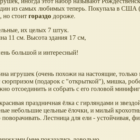
грушек, иногда этот набор называют Рождественс
один из самых любимых теперь. Покупала в США 
, но стоит
гораздо
дороже.
льные, их целых 7 штук.
а 11 см. Высота здания 17 см,
чень большой и интересный!
ина игрушек (очень похожи на настоящие, только 
с сюрпризом (подарок с "открыткой"), мишка, робо
ожно отсоединить и собрать с его головой минифи
красивая праздничная ёлка с гирляндами и звездо
есные небольшие цельные ёлочки, и милый крохот
поворачивать. Лестница для ели - устойчивая, фи
книжками (мне показались довольно