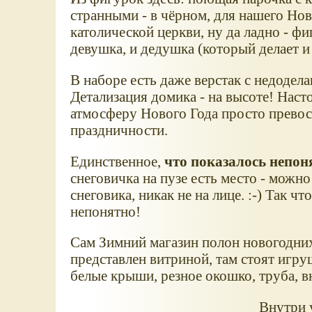
странными - в чёрном, для нашего Ново
католической церкви, ну да ладно - ф
девушка, и дедушка (который делает и
В наборе есть даже верстак с недоде
Детализация домика - на высоте! Нас
атмосферу Нового Года просто превос
праздничности.
Единственное,
что показалось непо
снеговичка на пузе есть место - можно
снеговика, никак не на лице. :-) Так ч
непонятно!
Сам Зимний магазин полон новогодних
представлен витриной, там стоят игру
белые крыши, резное окошко, труба, вн
Внутри у