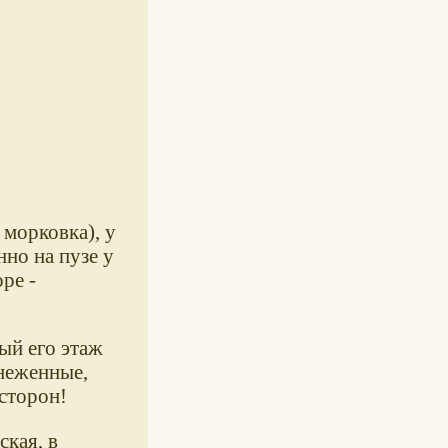
 морковка), у
нно на пузе у
оре -
ый его этаж
снеженные,
 сторон!
ская, в