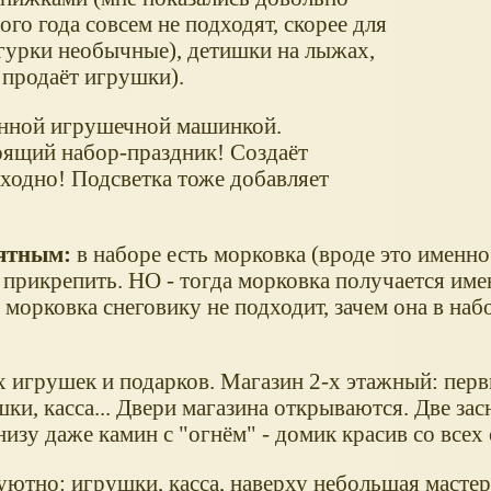
го года совсем не подходят, скорее для
игурки необычные), детишки на лыжах,
 продаёт игрушки).
ланной игрушечной машинкой.
тоящий набор-праздник! Создаёт
ходно! Подсветка тоже добавляет
нятным:
в наборе есть морковка (вроде это именно
 прикрепить. НО - тогда морковка получается име
то морковка снеговику не подходит, зачем она в наб
 игрушек и подарков. Магазин 2-х этажный: перв
шки, касса... Двери магазина открываются. Две за
изу даже камин с "огнём" - домик красив со всех
ютно: игрушки, касса, наверху небольшая мастер