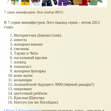
7 серия минифигурок Лего (набор 8831)
В 7 серии минифигурок Лего (выход серии - летом 2012
года).
Интернетчик (Internet Geek)
невеста
женщина викинг
смельчак
Тарзан и Чита
пасхальный кролик
пловец
теннисист
женщина бунтарка
воин ацтек
волынщик
полицейский будущего 3000 (чёрный рыцарь?)
некромант
цветочный ребёнок
Красная Шапочка
Нептун (он же Посейдон).
Обзор 7-й коллекции
смотрите отдельно, плюс - они есть в