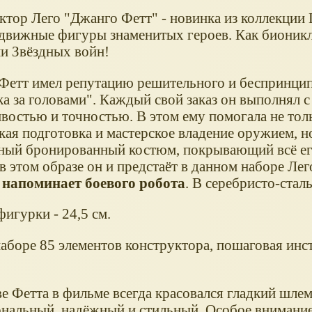
ктор Лего "Джанго Фетт" - новинка из коллекции 
одвижные фигуры знаменитых героев. Как бионикл
ми Звёздных войн!
Фетт имел репутацию решительного и беспринци
а за головами". Каждый свой заказ он выполнял с
ивостью и точностью. В этом ему помогала не тол
кая подготовка и мастерское владение оружием, н
ный бронированный костюм, покрывающий всё его
 этом образе он и предстаёт в данном наборе Лег
о
напоминает боевого робота
. В серебристо-стал
игурки - 24,5 см.
наборе 85 элементов конструктора, пошаговая инс
е Фетта в фильме всегда красовался гладкий шлем
нальный, надёжный и стильный. Особое внимани