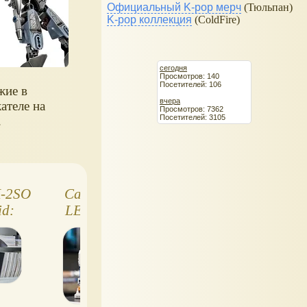
Официальный K-pop мерч
(Тюльпан)
K-pop коллекция
(ColdFire)
сегодня
Просмотров: 140
Посетителей: 106
жие в
вчера
ателе на
Просмотров: 7362
Посетителей: 3105
.
K-2SO
Самый большой
Lego Star Wars
id:
LEGO Star Wars
Клон-комманде
оид
R2-D2, к 50-летию
Коди
Lucasfilm в 2021
году