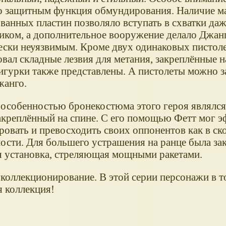
о защитным функция обмундирования. Наличие м
ванных пластин позволяло вступать в схватки да
иком, а дополнительное вооружение делало Джан
ески неуязвимым. Кроме двух одинаковых пистоле
вал складные лезвия для метания, закреплённые на
игурки также представлены. А пистолеты можно з
жанго.
 особенностью бронекостюма этого героя являлс
закреплённый на спине. С его помощью Фетт мог 
овать и превосходить своих оппонентов как в ско
ости. Для большего устрашения на ранце была за
я установка, стреляющая мощными ракетами.
и коллекционирование. В этой серии персонажи в 
я коллекция!