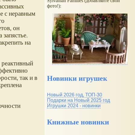
Sylvanian Families (добавляйте свои
ассивных
фото!):
же с неравным
го
тов, он
 запястье.
акрепить на
я реактивный
эффективно
рости, так и в
Новинки игрушек
креплена
Новый 2026 год, ТОП-30
Подарки на Новый 2025 год
точности
Игрушки 2024 - новинки
Книжные новинки