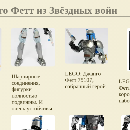
нго Фетт из Звёздных войн
LEGO: Джанго
Шарнирные
Фетт 75107,
LEG
соединения,
собранный герой.
Фетт
фигурки
коро
полностью
набо
подвижны. И
очень устойчивы.