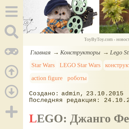
ToyByToy.com - новос
Главная
Конструкторы
Lego S
Star Wars
LEGO Star Wars
конструк
action figure
роботы
admin
23.10.2015
24.10.
LEGO: Джанго Фе