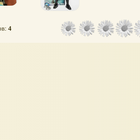
ов:
4