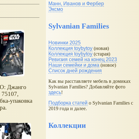
Манн, Иванов и Фербер
Эксмо
Sylvanian Families
Новинки 2025
Коллекция toybytoy
(новая)
Коллекция toybytoy
(старая)
Ревизия семей на конец 2023
Наши семейки и дома
(новое)
Список дней рождения
Как вы расставляете мебель в домиках
O: Джанго
Sylvanian Families? Добавляйте фото
здесь
!
 75107,
бка-упаковка
Подборка статей
о Sylvanian Families с
ра.
2019 года и далее.
Коллекции