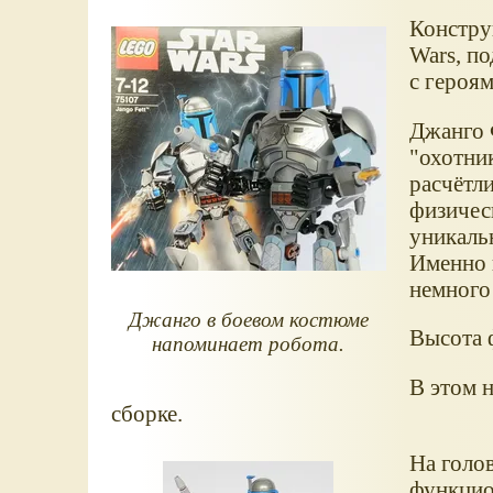
Констру
Wars, п
с героя
Джанго 
"охотник
расчётл
физичес
уникаль
Именно в
немног
Джанго в боевом костюме
Высота ф
напоминает робота.
В этом 
сборке.
На голов
функцио