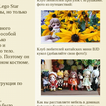
Клуб любителей прогулок с игрушками:
фото из путешествий:
Lego Star
ы, но только
пного
 особой
ько
о и
Клуб любителей китайских мини BJD
 тело.
кукол (добавляйте свои фото!):
о. Поэтому он
ьном костюме.
трукция по
,
Как вы расставляете мебель в домиках
е было