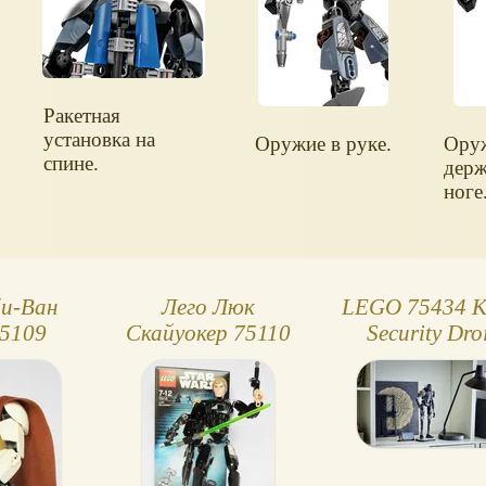
Ракетная
установка на
Оружие в руке.
Ору
спине.
держ
ноге
и-Ван
Лего Люк
LEGO 75434 
75109
Скайуокер 75110
Security Dro
охранный др