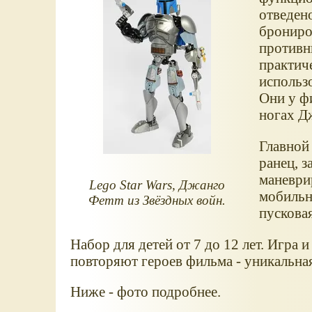
отведен
брониро
противн
практич
использо
Они у ф
ногах Д
Главной
ранец, 
маневрир
Lego Star Wars, Джанго
мобильн
Фетт из Звёздных войн.
пускова
Набор для детей от 7 до 12 лет. Игра 
повторяют героев фильма - уникальна
Ниже - фото подробнее.