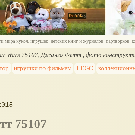
ти мира кукол, игрушек, детских книг и журналов, партворков,
tar Wars 75107, Джанго Фетт , фото конструкт
тор
игрушки по фильмам
LEGO
коллекционн
2015
тт 75107