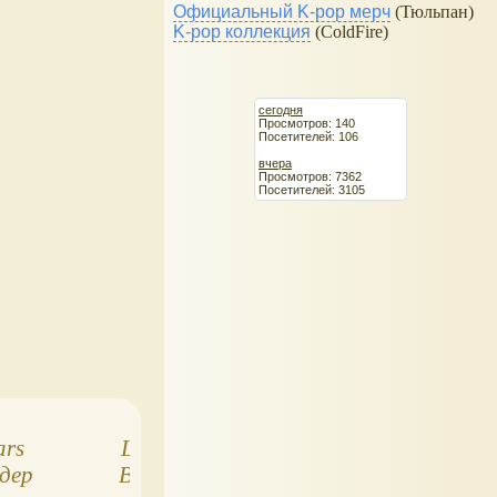
Официальный K-pop мерч
(Тюльпан)
K-pop коллекция
(ColdFire)
сегодня
Просмотров: 140
Посетителей: 106
вчера
Просмотров: 7362
Посетителей: 3105
ars
LEGO: Дарт
LEGO 75455 Bo
дер
Вейдер 75111
Fett: легендарн