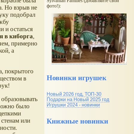
 корабле была
Sylvanian Families (добавляйте свои
фото!):
. Но взрыв не
Дуку подобрал
ужбу
и и остаться
я в киборга
,
чем, примерно
ой, а
а, покрытого
Новинки игрушек
ществом в
рук!
Новый 2026 год, ТОП-30
и образовывать
Подарки на Новый 2025 год
Игрушки 2024 - новинки
 можно было
 цепкими
 стенам или
Книжные новинки
ности.