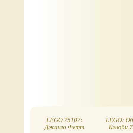
LEGO 75107:
LEGO: Об
Джанго Фетт
Кеноби 