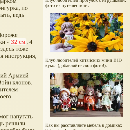
дарком
Клуб любителей прогулок с игрушками:
фото из путешествий:
игурка, по
ыть, ведь
Дороже
ки -
32 см
. 4
 здесь тоже
я инструкция,
Клуб любителей китайских мини BJD
кукол (добавляйте свои фото!):
щий Армией
ойн клонов.
нителем
воего
мог напугать
дь решили
Как вы расставляете мебель в домиках