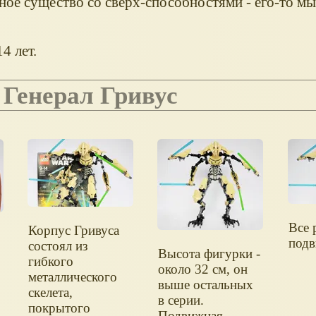
ное существо со сверх-способностями - его-то мы
4 лет.
. Генерал Гривус
Все 
Корпус Гривуса
под
состоял из
Высота фигурки -
гибкого
около 32 см, он
металлического
выше остальных
скелета,
в серии.
покрытого
Подвижная