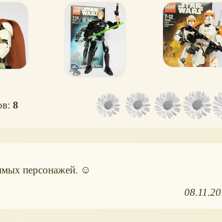
Коди
ов:
8
бимых персонажей. ☺
08.11.2