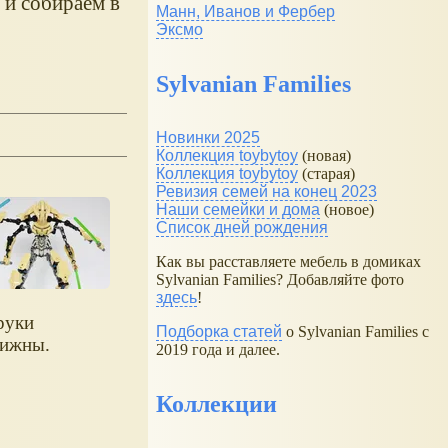
 и собираем в
Манн, Иванов и Фербер
Эксмо
Sylvanian Families
Новинки 2025
Коллекция toybytoy
(новая)
Коллекция toybytoy
(старая)
Ревизия семей на конец 2023
Наши семейки и дома
(новое)
Список дней рождения
Как вы расставляете мебель в домиках
Sylvanian Families? Добавляйте фото
здесь
!
руки
Подборка статей
о Sylvanian Families с
вижны.
2019 года и далее.
Коллекции