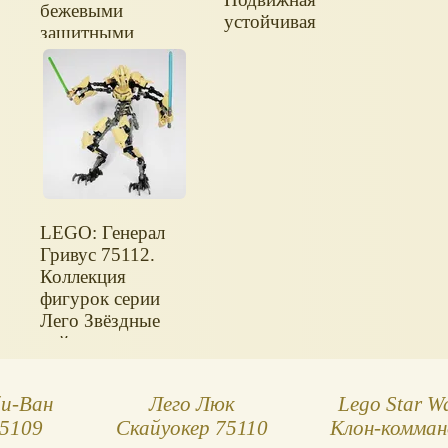
бежевыми
устойчивая
защитными
конструкция.
пластинами - этот
образ точно
отражается в
конструкторе
Лего.
LEGO: Генерал
Гривус 75112.
Коллекция
фигурок серии
Лего Звёздные
войны.
и-Ван
Лего Люк
Lego Star W
75109
Скайуокер 75110
Клон-комман