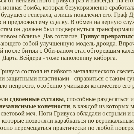
ся от ненавистного Гривуса раз и навсегда. На его
 ионная бомба, которая безукоризненно сработала
 будущего генерала, а лишь покалечил его. Граф 
о и предложил ему сделку. В обмен на верную сл
истам он должен был подвергнуться трансформаци
 новом обличье. Дав согласие,
Гривус превратилс
ающего собой улучшенную модель дроида. Впро
й после битвы с Оби-ваном стал обгоревшим калек
в Дарта Вейдера - тоже наполовину киборга.
ривуса состоял из гибкого металлического скелет
и защитными пластинами - справиться с таким су
ыло непросто, особенно учитывая количество его 
ели
сдвоенные суставы
, способные разделяться 
независимые конечности
, в каждой из которых
 световой меч. Ноги Гривуса обладали острыми и
, которые позволяли карабкаться по вертикальным
осно перемещаться практически по любой поверх