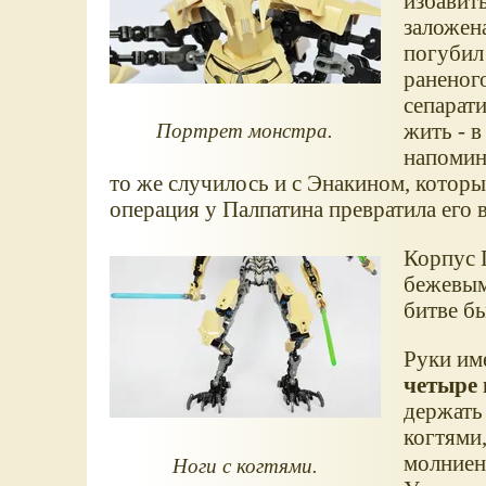
избавить
заложена
погубил
раненог
сепарат
жить - в
Портрет монстра.
напомин
то же случилось и с Энакином, которы
операция у Палпатина превратила его 
Корпус Г
бежевым
битве б
Руки им
четыре 
держать
когтями
молниен
Ноги с когтями.