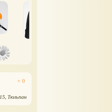
персонаж из
"Звездных войн
015
Тюльпан