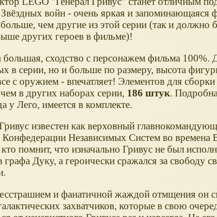
ктор LEGO "Генерал Гривус" станет отличным по
 Звёздных войн - очень яркая и запоминающаяся ф
больше, чем другие из этой серии (так и должно б
выше других героев в фильме)!
 большая, сходство с персонажем фильма 100%. 
х в серии, но и больше по размеру, высота фигур
все с оружием - впечатляет! Элементов для сборки
 чем в других наборах серии,
186 штук
. Подробна
да у Лего, имеется в комплекте.
 Гривус известен как верховный главнокомандую
 Конфедерации Независимых Систем во времена В
 кто помнит, что изначально Гривус не был испол
 графа Дуку, а героически сражался за свободу с
и.
есстрашием и фанатичной жаждой отмщения он с
галактических захватчиков, которые в свою очере