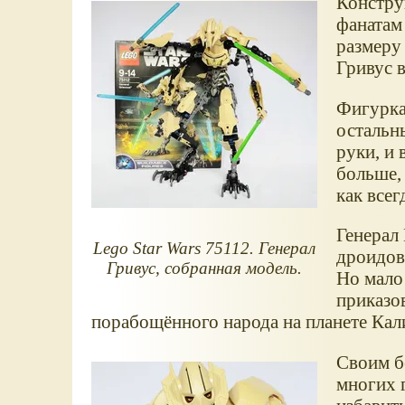
Констру
фанатам
размеру 
Гривус 
Фигурка
остальны
руки, и 
больше,
как всег
Генерал
Lego Star Wars 75112. Генерал
дроидов
Гривус, собранная модель.
Но мало
приказов
порабощённого народа на планете Кал
Своим б
многих 