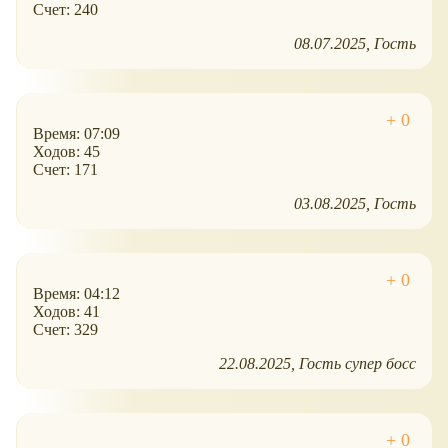
Счет: 240
08.07.2025
Гость
Время: 07:09
Ходов: 45
Счет: 171
03.08.2025
Гость
Время: 04:12
Ходов: 41
Счет: 329
22.08.2025
Гость супер босс