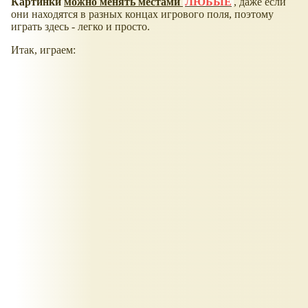
Картинки
можно менять местами
ЛЮБЫЕ
, даже если
они находятся в разных концах игрового поля, поэтому
играть здесь - легко и просто.
Итак, играем: