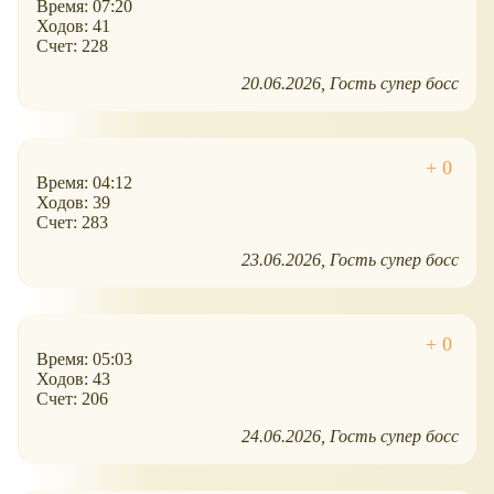
Время: 07:20
Ходов: 41
Счет: 228
20.06.2026
Гость супер босс
Время: 04:12
Ходов: 39
Счет: 283
23.06.2026
Гость супер босс
Время: 05:03
Ходов: 43
Счет: 206
24.06.2026
Гость супер босс