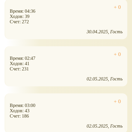
Время: 04:36
Ходов: 39
Счет: 272
30.04.2025
Гость
Время: 02:47
Ходов: 41
Счет: 231
02.05.2025
Гость
Время: 03:00
Ходов: 43
Счет: 186
02.05.2025
Гость