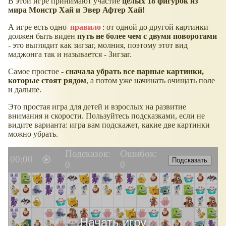
В этой игре принимают участие
целых 18 фигурок из
мира Монстр Хай и Эвер Афтер Хай!
А игре есть одно
правило
: от одной до другой картинки
должен быть виден
путь не более чем с двумя поворотами
- это выглядит как зигзаг, молния, поэтому этот вид
маджонга так и называется - Зигзаг.
Самое простое -
сначала убрать все парные картинки,
которые стоят рядом
, а потом уже начинать очищать поле
и дальше.
Это простая игра для детей и взрослых на развитие
внимания и скорости. Пользуйтесь подсказками, если не
видите варианта: игра вам подскажет, какие две картинки
можно убрать.
Подсказок:
Ошибок:
00:00
Подсказать
0
0
Начать игру