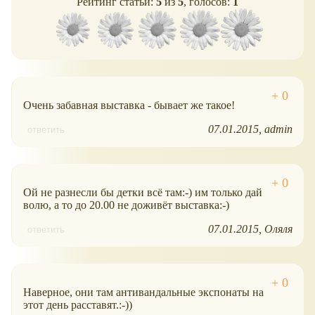
Рейтинг статьи:
5
из
5
, голосов:
1
Очень забавная выставка - бывает же такое!
07.01.2015
admin
ответить
Ой не разнесли бы детки всё там:-) им только дай
волю, а то до 20.00 не доживёт выставка:-)
07.01.2015
Оляля
ответить
Наверное, они там антивандальные экспонаты на
этот день расставят.:-))