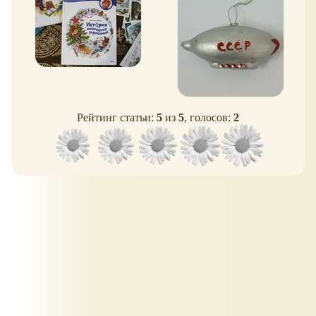
(обзор книги)
Рейтинг статьи:
5
из
5
, голосов:
2