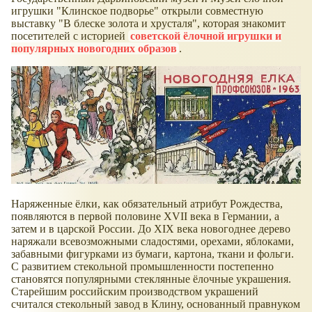
игрушки "Клинское подворье" открыли совместную
выставку "В блеске золота и хрусталя", которая знакомит
посетителей с историей
советской ёлочной игрушки и
популярных новогодних образов
.
Наряженные ёлки, как обязательный атрибут Рождества,
появляются в первой половине XVII века в Германии, а
затем и в царской России. До XIX века новогоднее дерево
наряжали всевозможными сладостями, орехами, яблоками,
забавными фигурками из бумаги, картона, ткани и фольги.
С развитием стекольной промышленности постепенно
становятся популярными стеклянные ёлочные украшения.
Старейшим российским производством украшений
считался стекольный завод в Клину, основанный правнуком