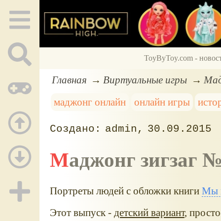
ToyByToy.com - новос
Главная
Виртуальные игры
Мад
маджонг онлайн
онлайн игры
исто
admin
30.09.2015
Маджонг зигзаг 
Портреты людей с обложки книги
Мы 
Этот выпуск -
детский вариант
, прост