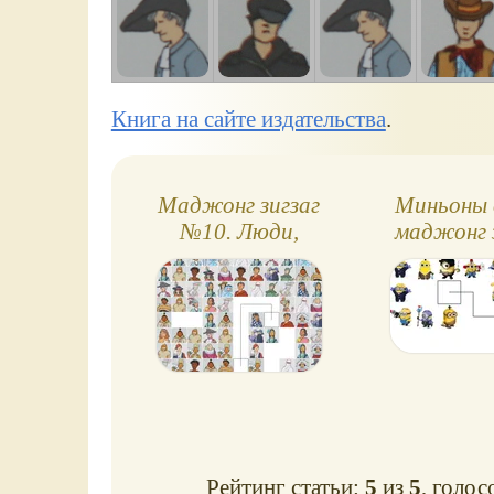
Книга на сайте издательства
.
Маджонг зигзаг
Миньоны 
№10. Люди,
маджонг 
сложный уровень
Рейтинг статьи:
5
из
5
, голос