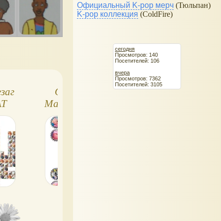
Официальный K-pop мерч
(Тюльпан)
K-pop коллекция
(ColdFire)
сегодня
Просмотров: 140
Посетителей: 106
вчера
Просмотров: 7362
Посетителей: 3105
заг
Онлайн игра
Онлайн игра
AT
Маджонг зигзаг:
Маджонг зигзаг
n
Зверопой
куклы Барби