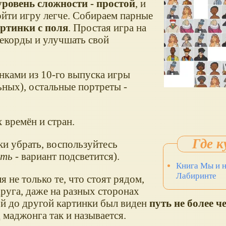
уровень сложности - простой
, и
ройти игру легче. Собираем парные
артинки с поля
. Простая игра на
рекорды и улучшать свой
инками из 10-го выпуска игры
ьных), остальные портреты -
 времён и стран.
ки убрать, воспользуйтесь
ать
- вариант подсветится).
Книга Мы и н
Лабиринте
 не только те, что стоят рядом,
 друга, даже на разных сторонах
ой до другой картинки был виден
путь не более ч
д маджонга так и называется.