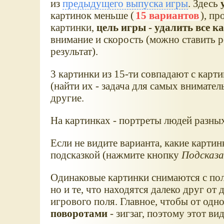
из
предыдущего выпуска игры
. Здесь
картинок меньше (
15 вариантов
), п
картинки,
цель игры - удалить все к
внимание и скорость (можно ставить 
результат).
3 картинки из 15-ти совпадают с карт
(найти их - задача для самых внимател
другие.
На картинках - портреты людей разных
Если не видите варианта, какие картин
подсказкой (нажмите кнопку
Подсказ
Одинаковые картинки снимаются с поля
но и те, что находятся далеко друг от
игрового поля. Главное, чтобы от одн
поворотами
- зигзаг, поэтому этот ви