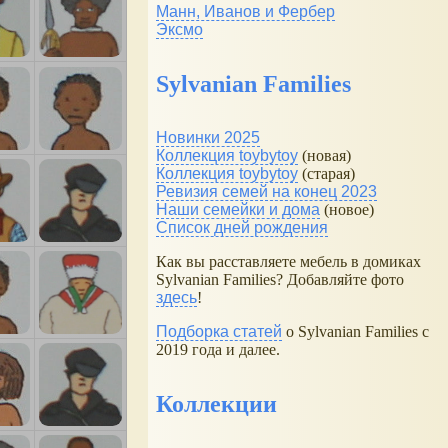
Манн, Иванов и Фербер
Эксмо
Sylvanian Families
Новинки 2025
Коллекция toybytoy
(новая)
Коллекция toybytoy
(старая)
Ревизия семей на конец 2023
Наши семейки и дома
(новое)
Список дней рождения
Как вы расставляете мебель в домиках
Sylvanian Families? Добавляйте фото
здесь
!
Подборка статей
о Sylvanian Families с
2019 года и далее.
Коллекции