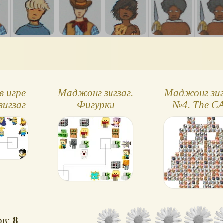
в игре
Маджонг зигзаг.
Маджонг зиг
зигзаг
Фигурки
№4. The C
Майнкрафт
Сollectio
ов:
8