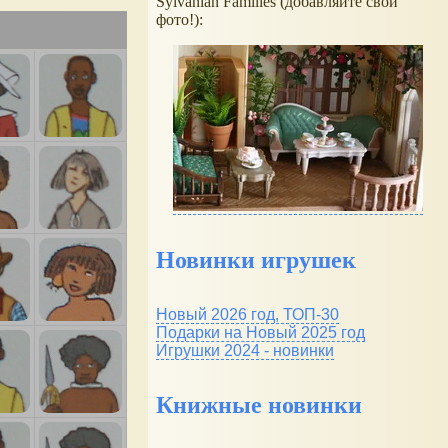
Sylvanian Families (добавляйте свои
фото!):
Новинки игрушек
Новый 2026 год, ТОП-30
Подарки на Новый 2025 год
Игрушки 2024 - новинки
Книжные новинки