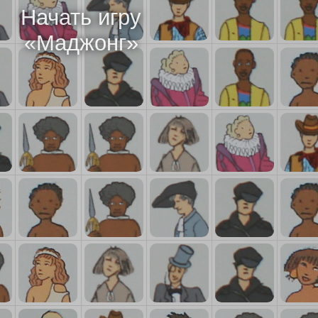
Начать игру
«
Маджонг
»