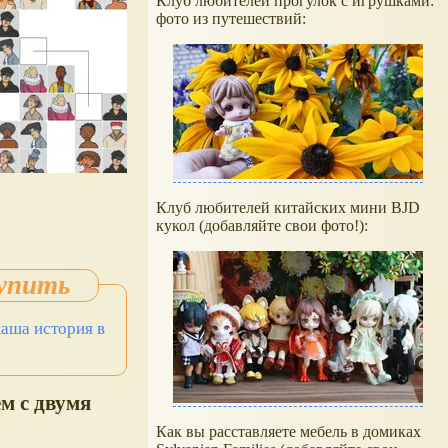
Клуб любителей прогулок с игрушками:
фото из путешествий:
Клуб любителей китайских мини BJD
кукол (добавляйте свои фото!):
аша история в
ем с двумя
Как вы расставляете мебель в домиках