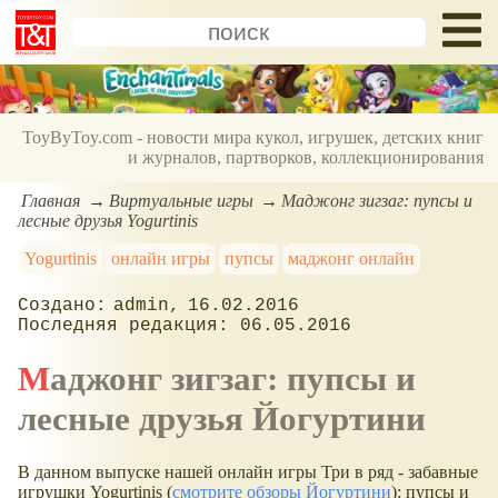
ToyByToy.com - новости мира кукол, игрушек, детских книг
и журналов, партворков, коллекционирования
Главная
Виртуальные игры
Маджонг зигзаг: пупсы и
лесные друзья Yogurtinis
Yogurtinis
онлайн игры
пупсы
маджонг онлайн
admin
16.02.2016
06.05.2016
Маджонг зигзаг: пупсы и
лесные друзья Йогуртини
В данном выпуске нашей онлайн игры Три в ряд - забавные
игрушки Yogurtinis (
смотрите обзоры Йогуртини
): пупсы и