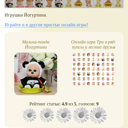
Игрушки Йогуртини.
Играйте и в другие простые онлайн игры!
Малыш-панда
Онлайн игра Три в ряд:
Йогуртини
пупсы и лесные друзья
Йогуртини
Рейтинг статьи:
4.9
из
5
, голосов:
9