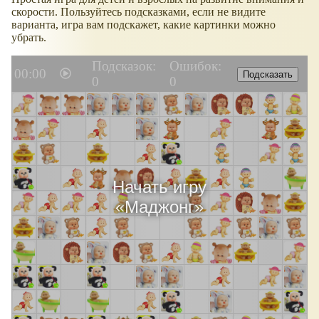
скорости. Пользуйтесь подсказками, если не видите
варианта, игра вам подскажет, какие картинки можно
убрать.
Подсказок:
Ошибок:
00:00
Подсказать
0
0
Начать игру
«
Маджонг
»