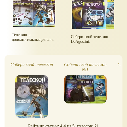
Телескоп и
Собери свой телескоп
дополнительные детали.
DeAgostini.
Собери свой телескоп
Собери свой телескоп
Собе
№1
Рейтинг статьи:
4.4
из
5
, голосов:
21