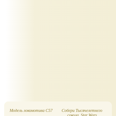
Модель локомотива C57
Собери Тысячелетнего
Со
сокола, Star Wars