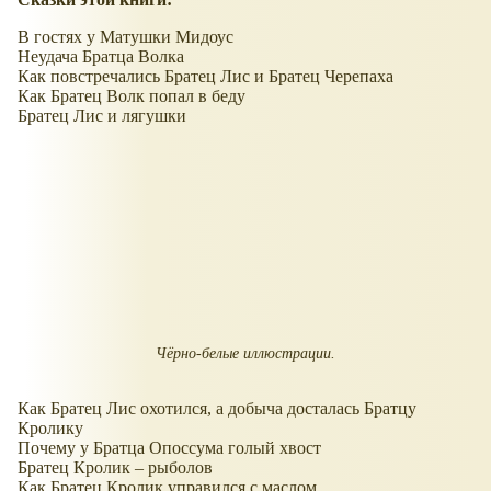
В гостях у Матушки Мидоус
Неудача Братца Волка
Как повстречались Братец Лис и Братец Черепаха
Как Братец Волк попал в беду
Братец Лис и лягушки
Чёрно-белые иллюстрации.
Как Братец Лис охотился, а добыча досталась Братцу
Кролику
Почему у Братца Опоссума голый хвост
Братец Кролик – рыболов
Как Братец Кролик управился с маслом