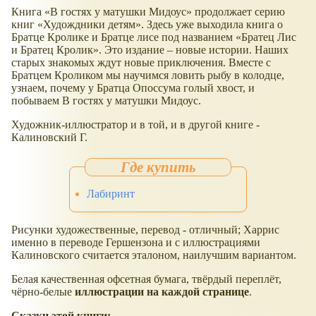
Книга
В гостях у матушки Мидоус
продолжает серию
книг
Худождники детям
. Здесь уже выходила книга о
Братце Кролике и Братце лисе под названием
Братец Лис
и Братец Кролик
. Это издание – новые истории. Наших
старых знакомых ждут новые приключения. Вместе с
Братцем Кроликом мы научимся ловить рыбу в колодце,
узнаем, почему у Братца Опоссума голый хвост, и
побываем В гостях у матушки Мидоус.
Художник-иллюстратор и в той, и в другой книге -
Калиновский Г.
Лабиринт
Рисунки художественные, перевод - отличный; Харрис
именно в переводе Гершензона и с иллюстрациями
Калиновского считается эталоном, наилучшим вариантом.
Белая качественная офсетная бумага, твёрдый переплёт,
чёрно-белые
иллюстрации на каждой странице
.
Сказки этой книги: