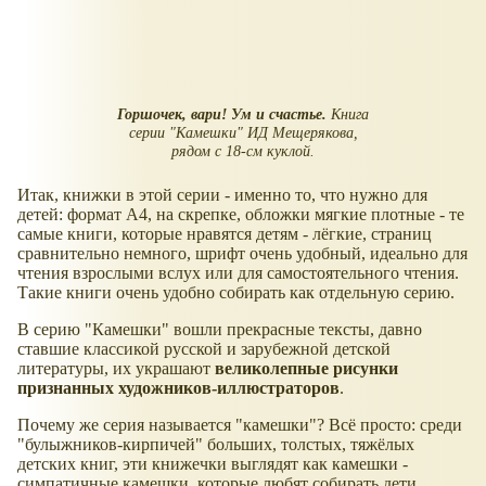
Горшочек, вари! Ум и счастье.
Книга
серии "Камешки" ИД Мещерякова,
рядом с 18-см куклой.
Итак, книжки в этой серии - именно то, что нужно для
детей: формат А4, на скрепке, обложки мягкие плотные - те
самые книги, которые нравятся детям - лёгкие, страниц
сравнительно немного, шрифт очень удобный, идеально для
чтения взрослыми вслух или для самостоятельного чтения.
Такие книги очень удобно собирать как отдельную серию.
В серию "Камешки" вошли прекрасные тексты, давно
ставшие классикой русской и зарубежной детской
литературы, их украшают
великолепные рисунки
признанных художников-иллюстраторов
.
Почему же серия называется "камешки"? Всё просто: среди
"булыжников-кирпичей" больших, толстых, тяжёлых
детских книг, эти книжечки выглядят как камешки -
симпатичные камешки, которые любят собирать дети,