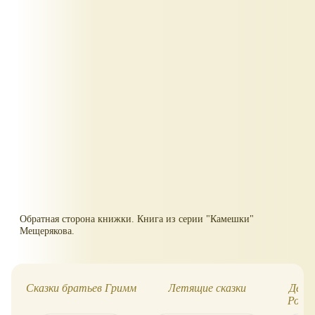
Обратная сторона книжки. Книга из серии "Камешки"
Мещерякова.
Сказки братьев Гримм
Летящие сказки
Детс
Росмэ
Ромаш