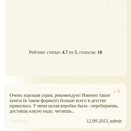
озо
Рейтинг статьи:
4.7
из
5
, голосов:
10
Очень хорошая серия, рекомендую! Именно такие
книги (в таком формате) больше всего в детстве
нравились. У меня целая коробка была - перебираешь,
достаёшь какую надо, читаешь...
12.09.2013
admin
ответить