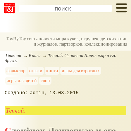
ToyByToy.com - новости мира кукол, игрушек, детских книг
и журналов, партворков, коллекционирования
Главная
Книги
Тенчой: Слоненок Ланченкар и его
друзья
фольклор
сказки
книга
игры для взрослых
игры для детей
слон
admin
13.03.2015
Тенчой:
Слонёнок Ланченкар и его