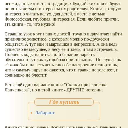
неожиданные ответы в традициях буддийских притч будут
понятны детям и интересны их родителям. Книга, которую
интересно читать вслух, для детей, вместе с детьми.
Философская, глубокая, интересная. Если любите притчи,
эта книга - то, что нужно!
Страшно узок круг наших друзей, трудно в джунглях найти
приличное животное, с которым можно по-дружески
общаться. А тут ешё и мартышка в депрессии. А она ведь
существо вездесущее, в лесу её и здесь, и там встречаешь.
Пойдёшь воды напиться или бананов нарвать —
обязательно тут как тут добрая приятельница. Послушаешь
её жалобы и на весь день так себе настроение испортишь,
что и самому вдруг покажется, что и травка не зеленеет, и
солнышко не блестит.
Есть ещё один вариант книги "Сказки про слоненка
Ланченкара", но в этой книге - ДРУГИЕ истории.
Лабиринт
Книга отлично издана: формат чуть меньше А4, глянцевый