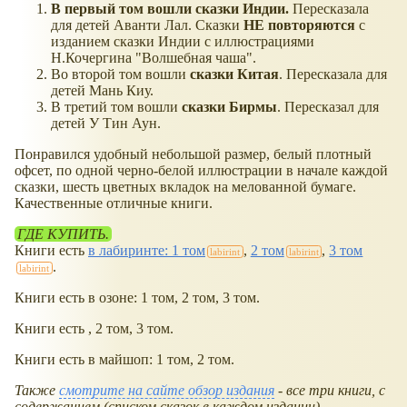
В первый том вошли сказки Индии.
Пересказала
для детей Аванти Лал. Сказки
НЕ повторяются
с
изданием сказки Индии с иллюстрациями
Н.Кочергина "Волшебная чаша".
Во второй том вошли
сказки Китая
. Пересказала для
детей Мань Киу.
В третий том вошли
сказки Бирмы
. Пересказал для
детей У Тин Аун.
Понравился удобный небольшой размер, белый плотный
офсет, по одной черно-белой иллюстрации в начале каждой
сказки, шесть цветных вкладок на мелованной бумаге.
Качественные отличные книги.
ГДЕ КУПИТЬ.
Книги есть
в лабиринте: 1 том
,
2 том
,
3 том
.
Книги есть в озоне: 1 том, 2 том, 3 том.
Книги есть , 2 том, 3 том.
Книги есть в майшоп: 1 том, 2 том.
Также
смотрите на сайте обзор издания
- все три книги, с
содержанием (списком сказок в каждом издании).