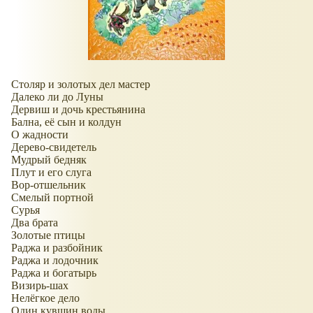
Столяр и золотых дел мастер
Далеко ли до Луны
Дервиш и дочь крестьянина
Бална, её сын и колдун
О жадности
Дерево-свидетель
Мудрый бедняк
Плут и его слуга
Вор-отшельник
Смелый портной
Сурья
Два брата
Золотые птицы
Раджа и разбойник
Раджа и лодочник
Раджа и богатырь
Визирь-шах
Нелёгкое дело
Один кувшин воды