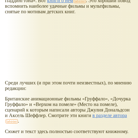
Паддингтона
. Вот
книги о нём
. Это хороший повод
вспомнить наиболее удачные фильмы и мультфильмы,
снятые по мотивам детских книг.
Среди лучших (и при этом почти неизвестных), по мнению
редакции:
Британские анимационные фильмы
Груффало
,
Дочурка
Груффало
и
Верхом на помеле
(Место на помеле),
сценарий к которым написали авторы Джулия Дональдсон
и Аксель Шеффлер. Смотрите эти книги
в разделе автора
.
Сюжет и текст здесь полностью соответствуют книжному.