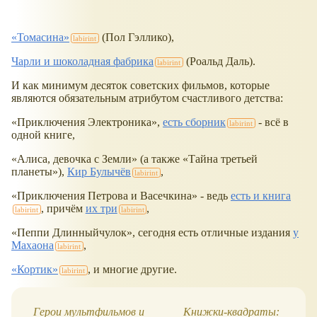
Томасина
(Пол Гэллико),
Чарли и шоколадная фабрика
(Роальд Даль).
И как минимум десяток советских фильмов, которые
являются обязательным атрибутом счастливого детства:
Приключения Электроника
,
есть сборник
- всё в
одной книге,
Алиса, девочка с Земли
(а также
Тайна третьей
планеты
),
Кир Булычёв
,
Приключения Петрова и Васечкина
- ведь
есть и книга
, причём
их три
,
Пеппи Длинныйчулок
, сегодня есть отличные издания
у
Махаона
,
Кортик
, и многие другие.
Герои мультфильмов и
Книжки-квадраты: