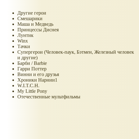
Другие герои
Смешарики
Маша и Медведь
Принцессы Диснея
Лунтик
Winx
Тачки
Супергерои (Человек-паук, Бэтмен, Железный человек
и другие)
Барби / Barbie
Гарри Поттер
Винни и его друзья
Хроники Нарнии1
W.I.T.C.H.
My Little Pony
Отечественные мультфильмы