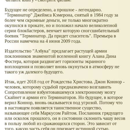
Будущее не определено, а прошлое - легендарно.
"Терминатор" Джеймса Кэмерона, снятый в 1984 году за
более чем скромные деньги, не только многократно
окупился в прокате, но и положил начало великолепной
серии блокбастеров, венчает которую сногсшибательный
боевик "Терминатор. Да придет спаситель". Премьера в
России намечена на 4 июня 2009 года.
Издательство "Азбука" предлагает растущей армии
поклонников знаменитой вселенной книгу Алана Дина
Фостера, которая раздвигает горизонты экранного
воплощения и позволяет вновь окунуться в атмосферу не
такого уж далекого будущего.
Итак, идет 2018 год от Рождества Христова. Джон Коннор -
человек, которому судьбой предназначено возглавить
Сопротивление взбунтовавшемуся электронному мозгу
Скайнет и армии его Терминаторов. Но будущее, в которое
верил Коннор, вновь оказывается под угрозой. Потому что
в настоящем появляется таинственное существо,
называющее себя Маркусом Райтом. Посланник грядущего
или осколок прошлого, он в состоянии склонить чашу весов
в пользу любой из сражающихся сторон. Это зависит от
того, какую часть себя он признает истинной сутью.