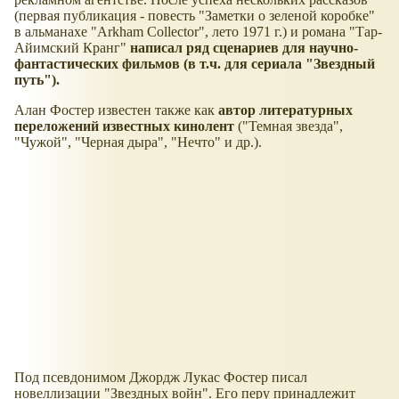
(первая публикация - повесть "Заметки о зеленой коробке"
в альманахе "Arkham Collector", лето 1971 г.) и романа "Тар-
Айимский Кранг"
написал ряд сценариев для научно-
фантастических фильмов (в т.ч. для сериала "Звездный
путь").
Алан Фостер известен также как
автор литературных
переложений известных кинолент
("Темная звезда",
"Чужой", "Черная дыра", "Нечто" и др.).
Под псевдонимом Джордж Лукас Фостер писал
новеллизации "Звездных войн". Его перу принадлежит