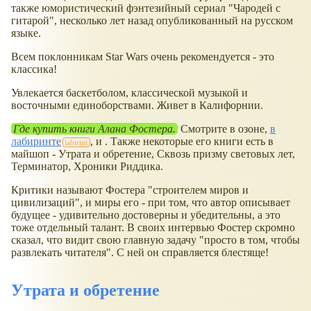
также юмористический фэнтезийный сериал "Чародей с
гитарой", несколько лет назад опубликованный на русском
языке.
Всем поклонникам Star Wars очень рекомендуется - это
классика!
Увлекается баскетболом, классической музыкой и
восточными единоборствами. Живет в Калифорнии.
Где купить книги Алана Фостера.
Смотрите в озоне,
в
лабиринте
, и . Также некоторые его книги есть в
майшоп - Утрата и обретение, Сквозь призму световых лет,
Терминатор, Хроники Риддика.
Критики называют Фостера "строителем миров и
цивилизаций", и миры его - при том, что автор описывает
будущее - удивительно достоверны и убедительны, а это
тоже отдельный талант. В своих интервью Фостер скромно
сказал, что видит свою главную задачу "просто в том, чтобы
развлекать читателя". С ней он справляется блестяще!
Утрата и обретение