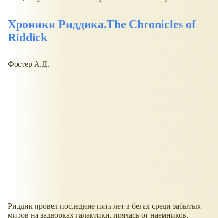
Хроники Риддика.The Chronicles of
Riddick
Фостер А.Д.
Риддик провел последние пять лет в бегах среди забытых
миров на задворках галактики, прячась от наемников,