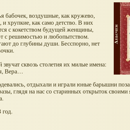
я бабочек, воздушные, как кружево,
и хрупкие, как само детство. В них
тся с кокетством будущей женщины,
ют с решимостью и любопытством.
гают до глубины души. Бесспорно, нет
вочки.
й звучат сквозь столетия их милые имена:
я, Вера…
, одевались, отдыхали и играли юные барышни по
разы, глядя на нас со старинных открыток своими
а.
 год.