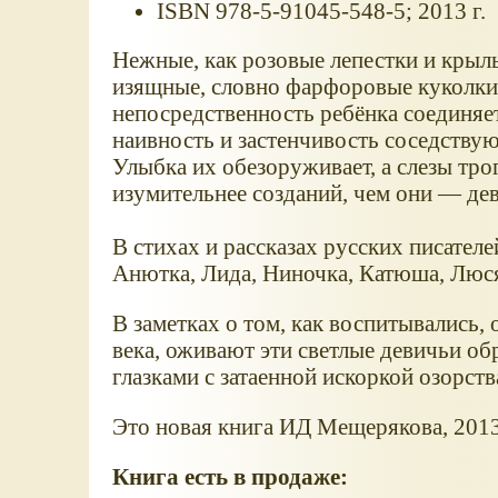
ISBN 978-5-91045-548-5; 2013 г.
Нежные, как розовые лепестки и крыль
изящные, словно фарфоровые куколки, 
непосредственность ребёнка соединяе
наивность и застенчивость соседству
Улыбка их обезоруживает, а слезы тро
изумительнее созданий, чем они — де
В стихах и рассказах русских писателе
Анютка, Лида, Ниночка, Катюша, Люс
В заметках о том, как воспитывались
века, оживают эти светлые девичьи об
глазками с затаенной искоркой озорств
Это новая книга ИД Мещерякова, 2013
Книга есть в продаже: