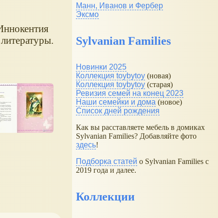
Манн, Иванов и Фербер
Эксмо
 Иннокентия
Sylvanian Families
 литературы.
Новинки 2025
Коллекция toybytoy
(новая)
Коллекция toybytoy
(старая)
Ревизия семей на конец 2023
Наши семейки и дома
(новое)
Список дней рождения
Как вы расставляете мебель в домиках
Sylvanian Families? Добавляйте фото
здесь
!
Подборка статей
о Sylvanian Families с
2019 года и далее.
Коллекции