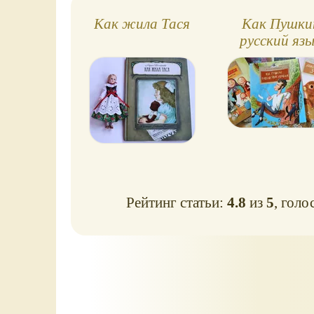
Как жила Тася
Как Пушки
русский яз
изменил
Рейтинг статьи:
4.8
из
5
, голо