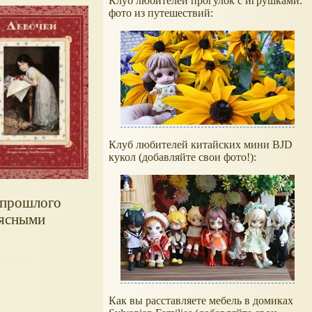
Клуб любителей прогулок с игрушками:
фото из путешествий:
Клуб любителей китайских мини BJD
кукол (добавляйте свои фото!):
запрошлого
 ясными
Как вы расставляете мебель в домиках