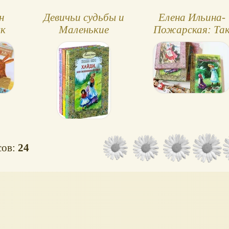
н
Девичьи судьбы и
Елена Ильина-
ык
Маленькие
Пожарская: Та
женщины - серии
они жили
книг для девочек
сов:
24