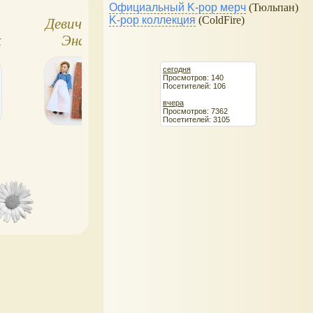
Официальный K-pop мерч
(Тюльпан)
K-pop коллекция
(ColdFire)
Девичьи судьбы,
Оруженосец
к
Энас-книга
Кашка
сегодня
Просмотров: 140
Посетителей: 106
вчера
Просмотров: 7362
Посетителей: 3105