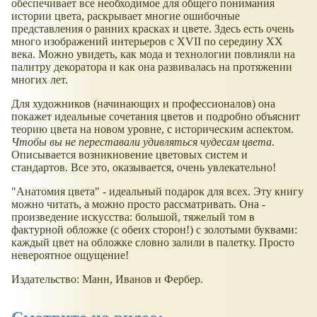
обеспечивает все необходимое для общего понимания
истории цвета, раскрывает многие ошибочные
представления о ранних красках и цвете. Здесь есть очень
много изображений интерьеров с XVII по середину XX
века. Можно увидеть, как мода и технологии повлияли на
палитру декоратора и как она развивалась на протяжении
многих лет.
Для художников (начинающих и профессионалов) она
покажет идеальные сочетания цветов и подробно объяснит
теорию цвета на новом уровне, с историческим аспектом.
Чтобы вы не переставали удивляться чудесам цвета
.
Описывается возникновение цветовых систем и
стандартов. Все это, оказывается, очень увлекательно!
"Анатомия цвета" - идеальный подарок для всех. Эту книгу
можно читать, а можно просто рассматривать. Она -
произведение искусства: большой, тяжелый том в
фактурной обложке (с обеих сторон!) с золотыми буквами:
каждый цвет на обложке словно залили в палетку. Просто
невероятное ощущение!
Издательство: Манн, Иванов и Фербер.