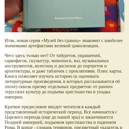
Итак, новая серия
Музей без границ
знакомит с наиболее
значимыми артефактами великой цивилизации.
Чего здесь только нет! От табуретов, украшений,
саркофагов, скульптур, живописи, ваз, музыкальных
инструментов, колесниц и доспехов до портретов и
архитектуры, и даже табличек с проклятиями. Плюс карты.
Книга позволяет изучать историю (и оценивать
литературные произведения, в которых рассказывается об
эпохе) сквозь призму отдельных предметов: от ранних
этрусских культур до подъема христианства и упадка
империи.
Краткое предисловие вводит читателя в каждый
представленный исторический период. Все начинается с
Царского периода (еще до нашей эры) и заканчивается
Поздней империей, подъемом христианства и падением
Рима. В конце - словарь терминов, предметный указатель и