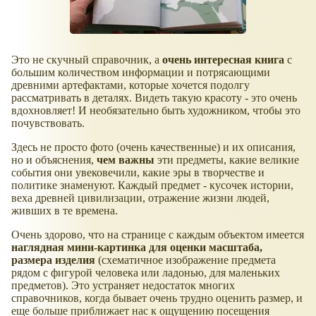
Это не скучный справочник, а
очень интересная книга
с
большим количеством информации и потрясающими
древними артефактами, которые хочется подолгу
рассматривать в деталях. Видеть такую красоту - это очень
вдохновляет! И необязательно быть художником, чтобы это
почувствовать.
Здесь не просто фото (очень качественные) и их описания,
но и объяснения,
чем важны
эти предметы, какие великие
события они увековечили, какие эры в творчестве и
политике знаменуют. Каждый предмет - кусочек истории,
веха древней цивилизации, отражение жизни людей,
живших в те времена.
Очень здорово, что на странице с каждым объектом имеется
наглядная мини-картинка для оценки масштаба,
размера изделия
(схематичное изображение предмета
рядом с фигурой человека или ладонью, для маленьких
предметов). Это устраняет недостаток многих
справочников, когда бывает очень трудно оценить размер, и
еще больше приближает нас к ощущению посещения