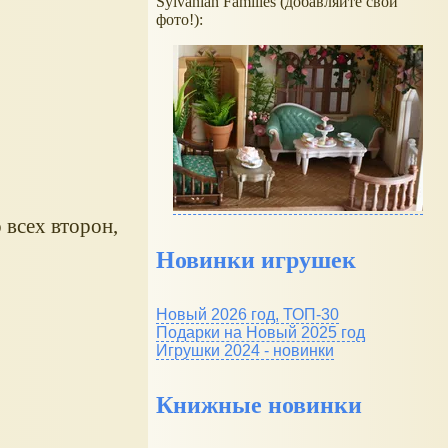
Sylvanian Families (добавляйте свои
фото!):
 всех второн,
Новинки игрушек
Новый 2026 год, ТОП-30
Подарки на Новый 2025 год
Игрушки 2024 - новинки
Книжные новинки