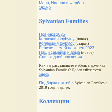
Манн, Иванов и Фербер
Эксмо
Sylvanian Families
Новинки 2025
Коллекция toybytoy
(новая)
Коллекция toybytoy
(старая)
Ревизия семей на конец 2023
Наши семейки и дома
(новое)
Список дней рождения
Как вы расставляете мебель в домиках
Sylvanian Families? Добавляйте фото
здесь
!
Подборка статей
о Sylvanian Families с
2019 года и далее.
Коллекции