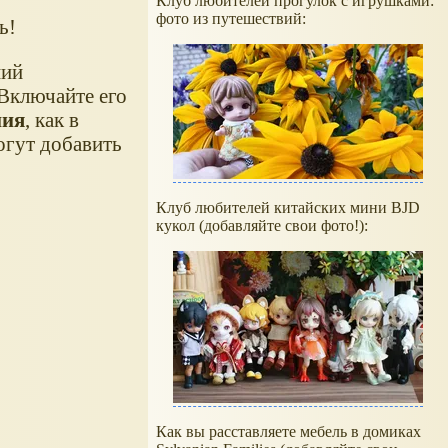
Клуб любителей прогулок с игрушками:
фото из путешествий:
ь!
ний
 Включайте его
ния
, как в
огут добавить
Клуб любителей китайских мини BJD
кукол (добавляйте свои фото!):
Как вы расставляете мебель в домиках