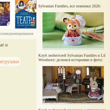
Sylvanian Families, все новинки 2026:
 коллекционирования
ые и
Клуб любителей Sylvanian Families и Lil
Woodzeez: делимся историями и фото:
 игрушки