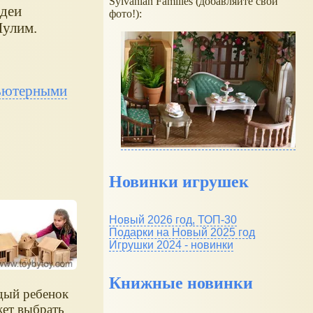
Sylvanian Families (добавляйте свои
идеи
фото!):
Шулим.
пьютерными
Новинки игрушек
Новый 2026 год, ТОП-30
Подарки на Новый 2025 год
Игрушки 2024 - новинки
Книжные новинки
дый ребенок
ет выбрать