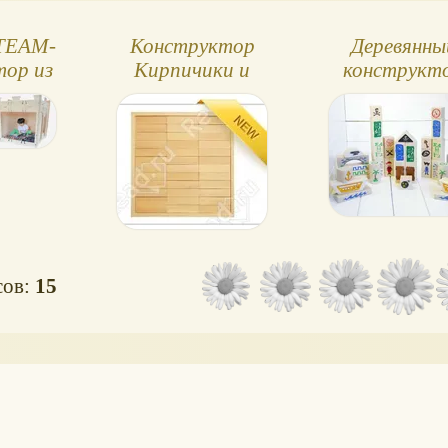
и приятно. Ваш
малыш и его
STEAM-
Конструктор
Деревянны
друзья не смогут
устоять и соберут
тор из
Кирпичики и
конструкт
его, став
 фанеры
кубики
"Пираты" 
обладателями
Краснокамс
впечатляющего
игрушки
деревянного
замка или
хутора.Здесь и
будки, и колодцы,
и деревья...
сов:
15