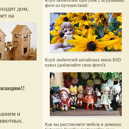
Клуб любителей прогулок с игрушками:
фото из путешествий:
входит дом,
ает на
Клуб любителей китайских мини BJD
кукол (добавляйте свои фото!):
изацию!!
занием и
ивотных.
Как вы расставляете мебель в домиках