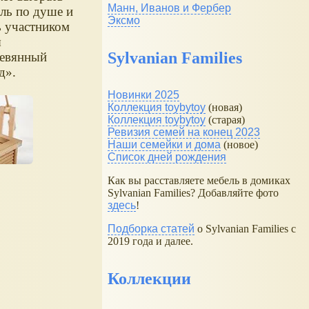
Манн, Иванов и Фербер
ль по душе и
Эксмо
ь участником
ы
Sylvanian Families
евянный
д».
Новинки 2025
Коллекция toybytoy
(новая)
Коллекция toybytoy
(старая)
Ревизия семей на конец 2023
Наши семейки и дома
(новое)
Список дней рождения
Как вы расставляете мебель в домиках
Sylvanian Families? Добавляйте фото
здесь
!
Подборка статей
о Sylvanian Families с
2019 года и далее.
Коллекции