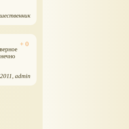
шественник
аверное
онечно
.2011
admin