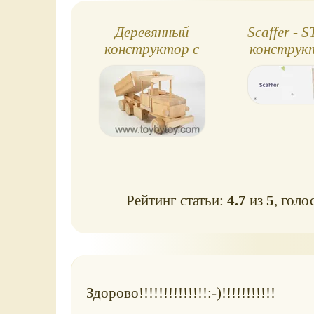
чтобы собрать
другие замки и
Деревянный
Scaffer - 
дома.
конструктор с
конструк
компьютерными
березовой
программами
Рейтинг статьи:
4.7
из
5
, голо
Здорово!!!!!!!!!!!!!!:-)!!!!!!!!!!!