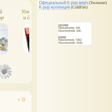
Официальный K-pop мерч
(Тюльпан)
K-pop коллекция
(ColdFire)
й
Усадьба Бейджин
Деревянные
ор
и другие замки и
цветные плашки
от
дворцы, домики от
кубики
сегодня
Просмотров: 140
кой
VGA
Посетителей: 106
вчера
Просмотров: 7362
Посетителей: 3105