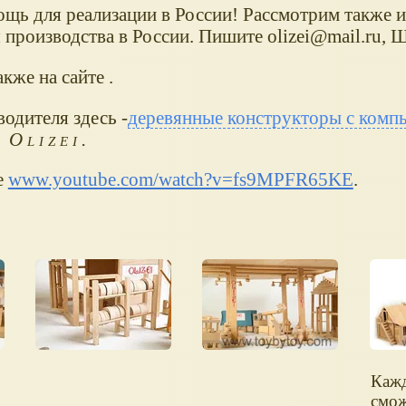
щь для реализации в России! Рассмотрим также 
производства в России. Пишите olizei@mail.ru, 
кже на сайте .
водителя здесь -
деревянные конструкторы с ком
 Olizei.
е
www.youtube.com/watch?v=fs9MPFR65KE
.
Каж
смож