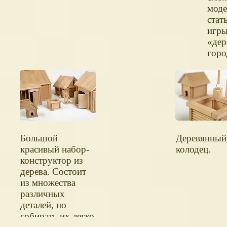
моде
стат
игр
«дер
горо
Большой
Деревянный
красивый набор-
колодец.
конструктор из
дерева. Состоит
из множества
различных
деталей, но
собирать их легко