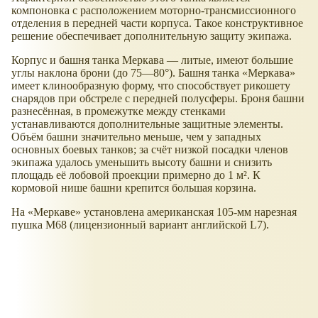
компоновка с расположением моторно-трансмиссионного
отделения в передней части корпуса. Такое конструктивное
решение обеспечивает дополнительную защиту экипажа.
Корпус и башня танка Меркава — литые, имеют большие
углы наклона брони (до 75—80°). Башня танка
Меркава
имеет клинообразную форму, что способствует рикошету
снарядов при обстреле с передней полусферы. Броня башни
разнесённая, в промежутке между стенками
устанавливаются дополнительные защитные элементы.
Объём башни значительно меньше, чем у западных
основных боевых танков; за счёт низкой посадки членов
экипажа удалось уменьшить высоту башни и снизить
площадь её лобовой проекции примерно до 1 м². К
кормовой нише башни крепится большая корзина.
На
Меркаве
установлена американская 105-мм нарезная
пушка M68 (лицензионный вариант английской L7).