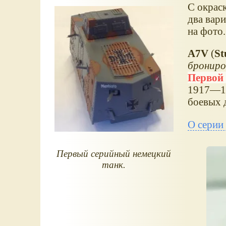
С окрас
два вар
на фото.
A7V
(
St
брониро
Первой
1917—19
боевых 
О серии
Первый серийный немецкий
танк.