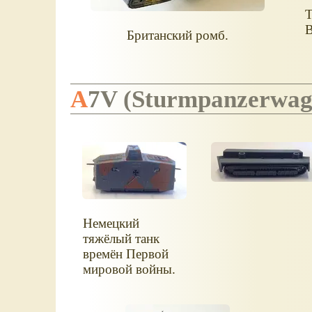
Т
В
Британский ромб.
A7V
(
Sturmpanzerwag
Немецкий
тяжёлый танк
времён Первой
мировой войны.