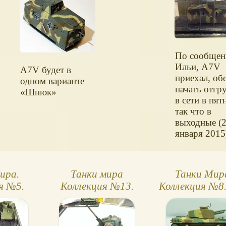
По сообщен
Ильи, A7V
A7V будет в
приехал, об
одном варианте
начать отгр
Шнюк
в сети в пят
так что в
выходные (
января 2015
идее долже
появится.
ира.
Танки мира
Танки Мир
я №5.
Коллекция №13.
Коллекция №8.
6
AMX 30 Auf 1
Nu