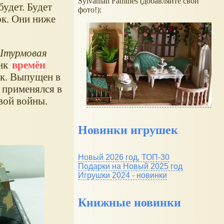
Sylvanian Families (добавляйте свои
будет. Будет
фото!):
юк. Они ниже
турмовая
анк
времён
нк. Выпущен в
 применялся в
вой войны.
Новинки игрушек
Новый 2026 год, ТОП-30
Подарки на Новый 2025 год
Игрушки 2024 - новинки
Книжные новинки