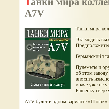
Танки мира коллекция №10. Немецкий танк
A7V
Танки мира ко
Эта модель вых
Предположитель
Германский тя
Пулемёты и ору
об этом заводу
вносить измене
иначе уже не у
Башенку сверх
A7V будет в одном варианте
Шнюк