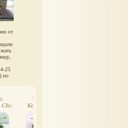
ию от
ещали
ужать
ницу,
24-25
) по
н
а.
Танки Мира
Танки Мира.
 Chi-
Коллекция №11.
Коллекция №1.
Советский легкий
КВ-85
танк Т-50