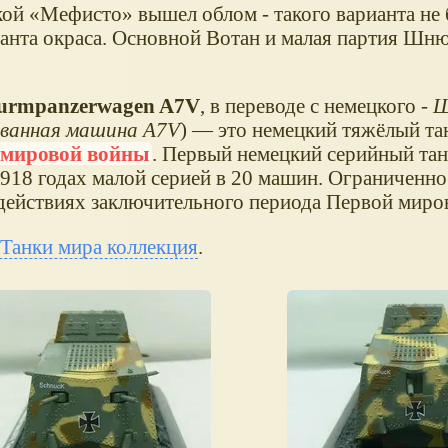
кой
Мефисто
вышел облом - такого варианта не 
ианта окраса. Основной Вотан и малая партия Шн
urmpanzerwagen A7V
, в переводе с немецкого -
Ш
ванная машина A7V
) — это немецкий тяжёлый т
 мировой войны
. Первый немецкий серийный та
18 годах малой серией в 20 машин. Ограниченно
действиях заключительного периода Первой миро
 Танки мира коллекция
.