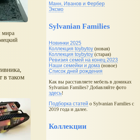
Манн, Иванов и Фербер
Эксмо
Sylvanian Families
и мира
мецкий
Новинки 2025
Коллекция toybytoy
(новая)
Коллекция toybytoy
(старая)
Ревизия семей на конец 2023
Наши семейки и дома
(новое)
тивника,
Список дней рождения
т в таком
Как вы расставляете мебель в домиках
Sylvanian Families? Добавляйте фото
здесь
!
Подборка статей
о Sylvanian Families с
2019 года и далее.
Коллекции