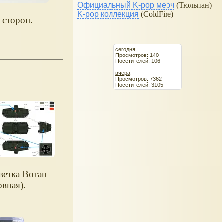
Официальный K-pop мерч
(Тюльпан)
K-pop коллекция
(ColdFire)
 сторон.
сегодня
Просмотров: 140
Посетителей: 106
вчера
Просмотров: 7362
Посетителей: 3105
ветка Вотан
овная).