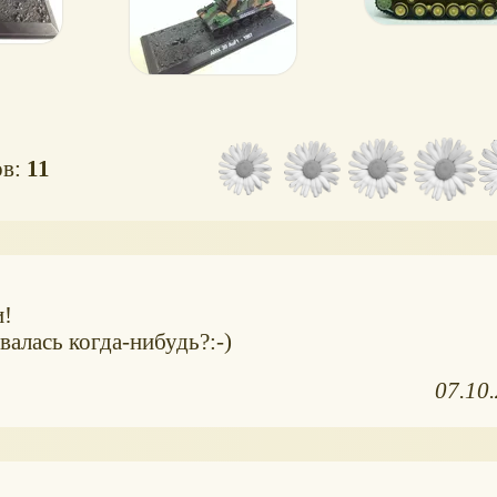
ов:
11
и!
валась когда-нибудь?:-)
07.10