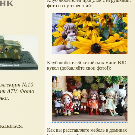
Клуб любителей прогулок с игрушками:
фото из путешествий:
Клуб любителей китайских мини BJD
кукол (добавляйте свои фото!):
оллекция №10.
нк A7V. Фото
нка.
казаться.
Как вы расставляете мебель в домиках