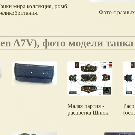
анки мира коллекция, ромб,
Фото с разных
еликобритания.
en A7V), фото модели танка
Малая партия -
Расц
расцветка Шнюк.
(осн