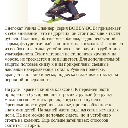
Снегокат Уайлд Спайдер (серия BOBBY-BOB) привлекает
к себе внимание - это из дорогих, он стоит больше 7 тысяч
рублей. Плавные, обтекаемые обводы, седло необычной
формы, футуристичный - он похож на космолет. Изготовлен
из особого пластика, устойчивого к холоду и воздействию
ультрафиолета. Этот материал не становится хрупким на
морозе, не трескается и не выцветает. Для дополнительной
защиты полозьев снизу к ним прикреплены съемные
накладки изнержавеющей стали. Руль на подвеске,
вращается плавно и легко, подвеска сглаживает тряску на
неровной поверхности.
На руле - красная кнопка клаксона. К передней части
прикреплен буксировочный тросик с ручкой (на ручку
можно легко смотать тросик, когда он не нужен).
Эргономичное и удобное сиденье, приспособленное к
анатомии детей. На задней части сиденья есть выемка для
ноги. На нём можно не только сидеть, но и устойчиво
стоять на коленях. Еще больше затейливых способов
скатиться с горки.