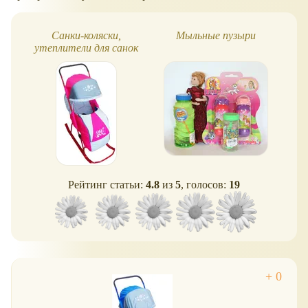
Санки-коляски,
Мыльные пузыри
Пр
утеплители для санок
Рейтинг статьи:
4.8
из
5
, голосов:
19