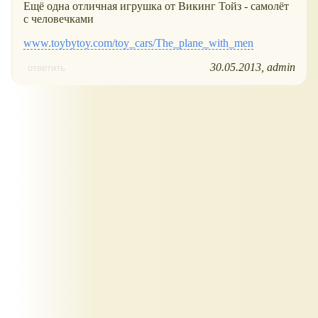
Ещё одна отличная игрушка от Викинг Тойз - самолёт
с человечками
www.toybytoy.com/toy_cars/The_plane_with_men
30.05.2013
admin
ответить