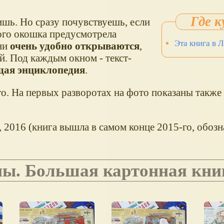
ишь. Но сразу почувствуешь, если
ого окошка предусмотрела
Эта книга в 
они
очень удобно открываются
,
й. Под каждым окном - текст-
щая энциклопедия
.
о. На первых разворотах на фото показаны также 
, 2016 (книга вышла в самом конце 2015-го, обоз
ны. Большая картонная кни