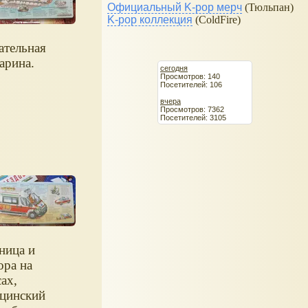
Официальный K-pop мерч
(Тюльпан)
K-pop коллекция
(ColdFire)
ательная
арина.
сегодня
Просмотров: 140
Посетителей: 106
вчера
Просмотров: 7362
Посетителей: 3105
ница и
ора на
ах,
цинский