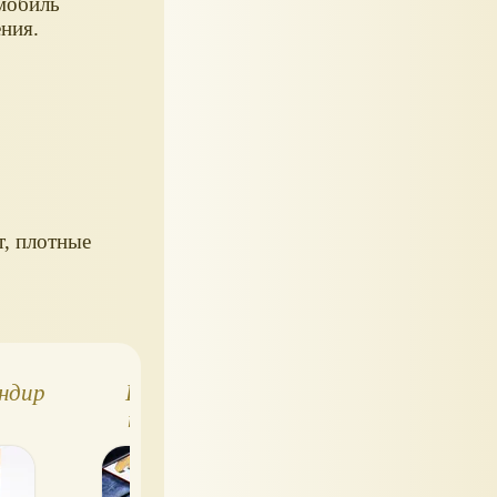
мобиль
ения.
т, плотные
ндир
Гигантский
Конкурс с приза
транспорт
к 23 февраля