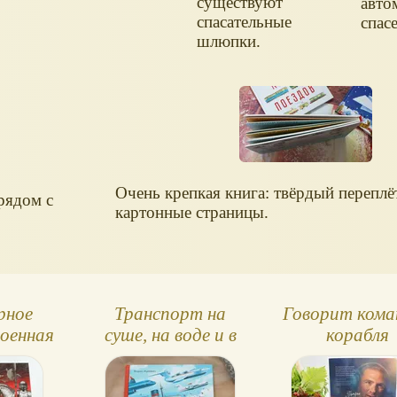
существуют
авто
спасательные
спас
шлюпки.
Очень крепкая книга: твёрдый переплё
рядом с
картонные страницы.
рное
Транспорт на
Говорит кома
военная
суше, на воде и в
корабля
ка
небе. Обзор книги