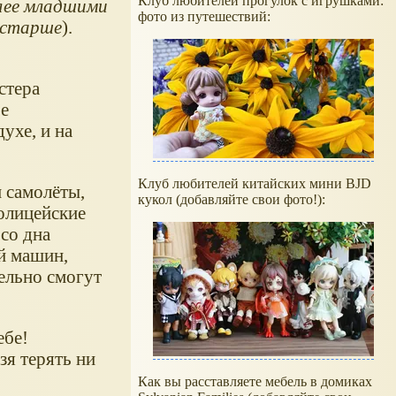
Клуб любителей прогулок с игрушками:
лее младшими
фото из путешествий:
остарше
).
стера
е
ухе, и на
Клуб любителей китайских мини BJD
и самолёты,
кукол (добавляйте свои фото!):
олицейские
со дна
ей машин,
ельно смогут
ебе!
зя терять ни
Как вы расставляете мебель в домиках