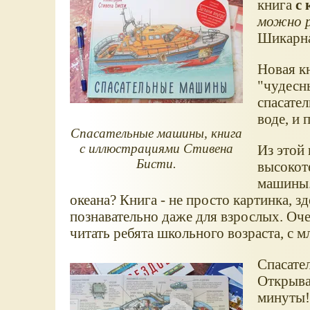
книга
с
можно р
Шикарн
Новая к
"чудесн
спасател
воде, и 
Спасательные машины, книга
с иллюстрациями Стивена
Из этой 
Бисти.
высокот
машины.
океана? Книга - не просто картинка, з
познавательно даже для взрослых. Оч
читать ребята школьного возраста, с м
Спасате
Открывай
минуты!