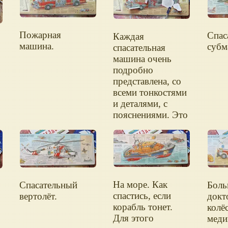
Пожарная
Спас
Каждая
машина.
субм
спасательная
машина очень
подробно
представлена, со
всеми тонкостями
и деталями, с
пояснениями. Это
настоящая
энциклопедия.
На море. Как
Спасательный
Боль
спастись, если
вертолёт.
докт
корабль тонет.
колёс
Для этого
меди