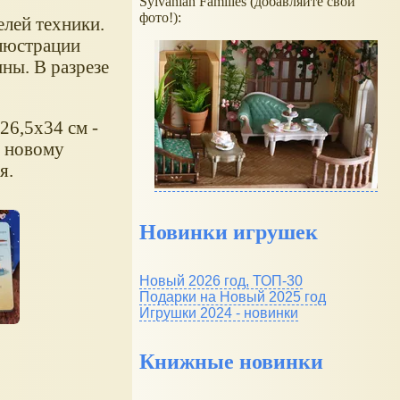
Sylvanian Families (добавляйте свои
фото!):
елей техники.
люстрации
ны. В разрезе
26,5х34 см -
я новому
ая.
Новинки игрушек
Новый 2026 год, ТОП-30
Подарки на Новый 2025 год
Игрушки 2024 - новинки
Книжные новинки