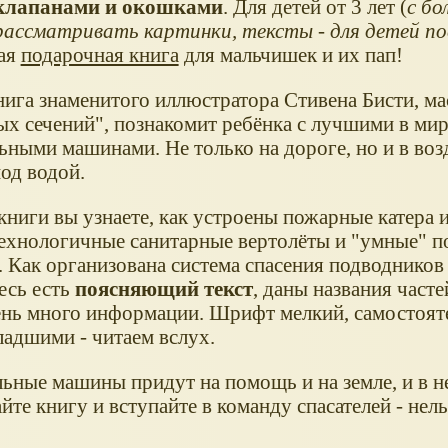
 клапанами и окошками
. Для детей от 3 лет (
с бо
ассматривать картинки, тексты - для детей п
ая
подарочная книга
для мальчишек и их пап!
нига знаменитого иллюстратора Стивена Бисти, ма
ых сечений", познакомит ребёнка с лучшими в мир
ьными машинами. Не только на дороге, но и в возд
под водой.
книги вы узнаете, как устроены пожарные катера 
ехнологичные санитарные вертолёты и "умные" п
 Как организована система спасения подводников 
десь есть
поясняющий текст
, даны названия част
ень много информации. Шрифт мелкий, самостоят
ладшими - читаем вслух.
льные машины придут на помощь и на земле, и в н
те книгу и вступайте в команду спасателей - нель