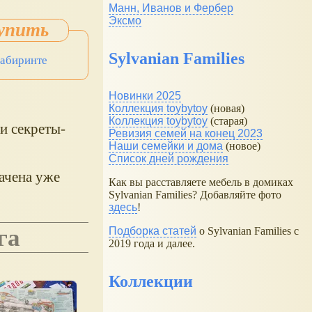
Манн, Иванов и Фербер
Эксмо
Sylvanian Families
Лабиринте
Новинки 2025
Коллекция toybytoy
(новая)
Коллекция toybytoy
(старая)
и секреты-
Ревизия семей на конец 2023
Наши семейки и дома
(новое)
Список дней рождения
начена уже
Как вы расставляете мебель в домиках
Sylvanian Families? Добавляйте фото
здесь
!
га
Подборка статей
о Sylvanian Families с
2019 года и далее.
Коллекции