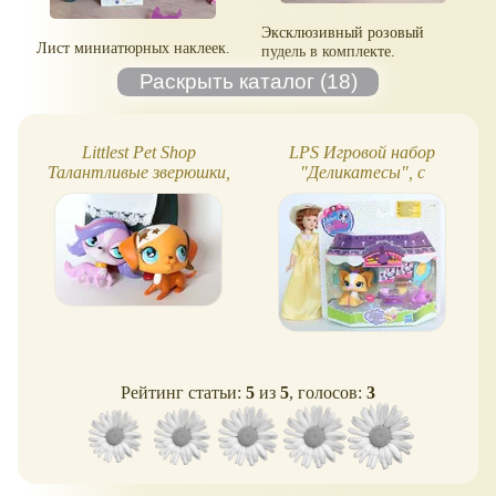
Эксклюзивный розовый
Лист миниатюрных наклеек.
пудель в комплекте.
Littlest Pet Shop
LPS Игровой набор
Талантливые зверюшки,
"Деликатесы", с
набор
собачкой
Рейтинг статьи:
5
из
5
, голосов:
3