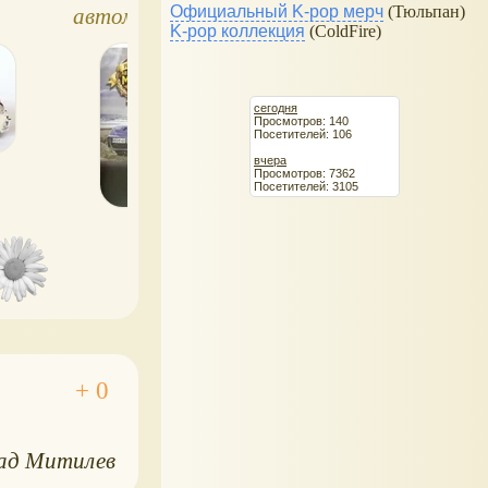
шины
Официальный K-pop мерч
(Тюльпан)
автомобили мира,
39625 обзор
ся.
K-pop коллекция
(ColdFire)
Эксмо
сегодня
Просмотров: 140
Посетителей: 106
вчера
Просмотров: 7362
Посетителей: 3105
ад Митилев