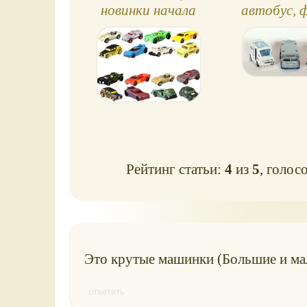
новинки начала
автобус, ф
2023 года
пожарная 
Рейтинг статьи:
4
из
5
, голос
Это крутые машинки (Большие и мал
ответить