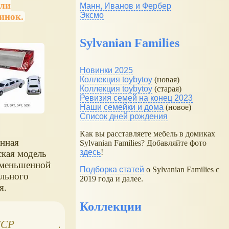
ели
Манн, Иванов и Фербер
Эксмо
инок.
Sylvanian Families
Новинки 2025
Коллекция toybytoy
(новая)
Коллекция toybytoy
(старая)
Ревизия семей на конец 2023
Наши семейки и дома
(новое)
Список дней рождения
Как вы расставляете мебель в домиках
нная
Sylvanian Families? Добавляйте фото
здесь
!
ская модель
уменьшенной
Подборка статей
о Sylvanian Families с
ального
2019 года и далее.
я.
зготовлена
Коллекции
качественных
в.
ССР
Лучшие
Технопарк, UAZ