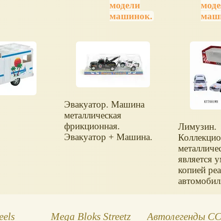
модели
мод
машинок.
маш
Эвакуатор. Машина
металлическая
фрикционная.
Лимузин.
Эвакуатор + Машина.
Коллекцио
металличе
является 
копией ре
автомобил
Игрушка и
из высоко
материало
eels
Mega Bloks Streetz
Автолегенды С