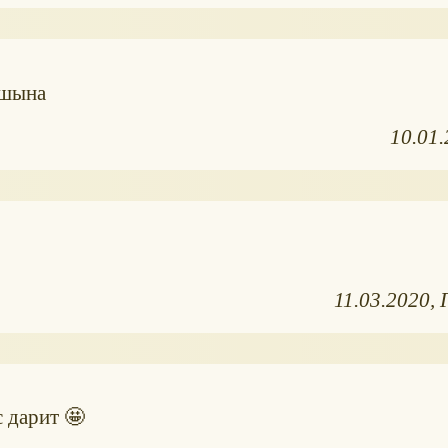
ашына
10.01
11.03.2020
 дарит 🤩