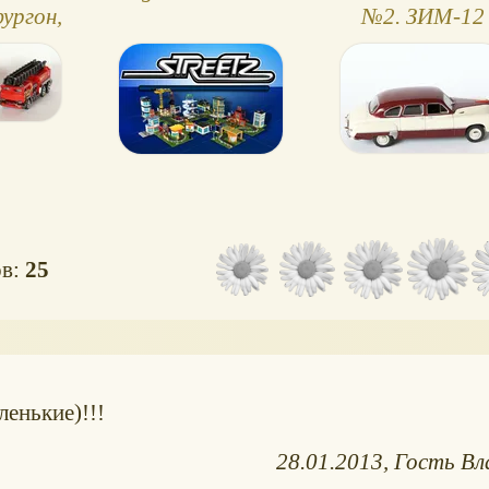
Двери ма
ургон,
№2. ЗИМ-12
открывают
машина
ов:
25
енькие)!!!
28.01.2013
Гость Вл