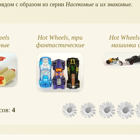
рядом с образом из серии
Насекомые и их знакомые
.
eels
Hot Wheels, три
Hot Wheels
ные
фантастические
машинка 
ки
машинки
мотоцик
осов:
4