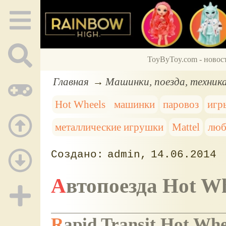
ToyByToy.com - новос
Главная
Машинки, поезда, техник
Hot Wheels
машинки
паровоз
игр
металлические игрушки
Mattel
люб
admin
14.06.2014
Автопоезда Hot W
Rapid Transit Hot Whe