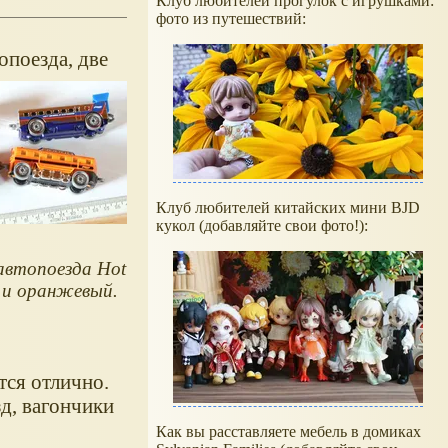
Клуб любителей прогулок с игрушками:
фото из путешествий:
топоезда, две
Клуб любителей китайских мини BJD
кукол (добавляйте свои фото!):
 автопоезда Hot
й и оранжевый.
тся отлично.
д, вагончики
Как вы расставляете мебель в домиках