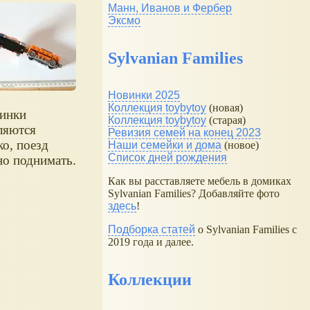
Манн, Иванов и Фербер
Эксмо
Sylvanian Families
Новинки 2025
Коллекция toybytoy
(новая)
инки
Коллекция toybytoy
(старая)
ляются
Ревизия семей на конец 2023
ко, поезд
Наши семейки и дома
(новое)
Список дней рождения
о поднимать.
Как вы расставляете мебель в домиках
Sylvanian Families? Добавляйте фото
здесь
!
Подборка статей
о Sylvanian Families с
2019 года и далее.
Коллекции