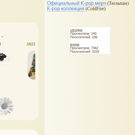
Официальный K-pop мерч
(Тюльпан)
K-pop коллекция
(ColdFire)
сегодня
Просмотров: 140
 -
Hot Wheels
Hot Wheels,
Посетителей: 106
и
машинки базовой
машинки-змеи 
вчера
Просмотров: 7362
л
коллекции
пауки, акулы
Посетителей: 3105