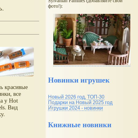
Sylvanian Families (добавляйте свои
фото!):
ь.
Новинки игрушек
ь красивые
нки, все
Новый 2026 год, ТОП-30
а у Hot
Подарки на Новый 2025 год
ls. Вид
Игрушки 2024 - новинки
у.
Книжные новинки