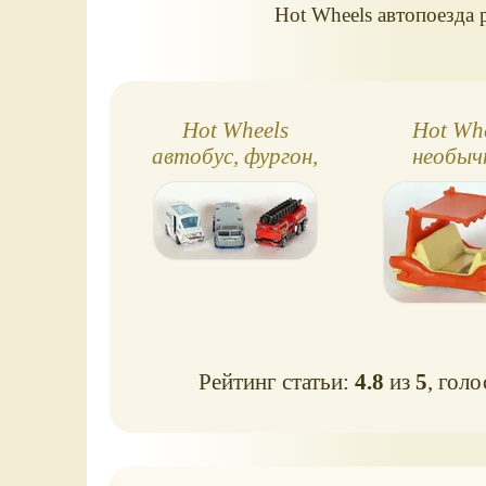
Hot Wheels автопоезда 
Hot Wheels
Hot Wh
автобус, фургон,
необыч
пожарная машина
машин
Рейтинг статьи:
4.8
из
5
, гол