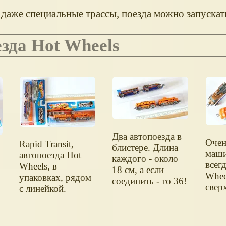
даже специальные трассы, поезда можно запускат
оезда Hot Wheels
Два автопоезда в
Очен
Rapid Transit,
блистере. Длина
маши
автопоезда Hot
каждого - около
всегд
Wheels, в
18 см, а если
Whee
упаковках, рядом
соединить - то 36!
сверх
с линейкой.