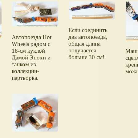
Если соединить
два автопоезда,
Автопоезда Hot
общая длина
Wheels рядом с
получается
18-см куклой
Маш
больше 30 см!
Дамой Эпохи и
сцеп
танком из
креп
коллекции-
можн
партворка.