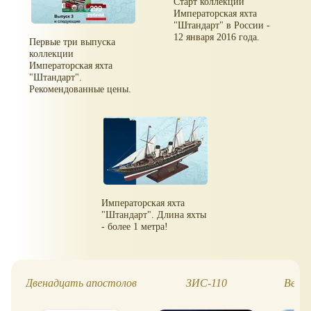
Старт коллекции
Императорская яхта
"Штандарт" в России -
12 января 2016 года.
Первые три выпуска
коллекции
Императорская яхта
"Штандарт".
Рекомендованные цены.
Императорская яхта
"Штандарт". Длина яхты
- более 1 метра!
Двенадцать апостолов
ЗИС-110
Велик