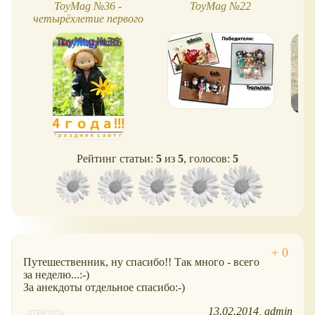
ToyMag №36 -
ToyMag №22
четырёхлетие первого
обзора!
Рейтинг статьи:
5
из
5
, голосов:
5
Путешественник, ну спасибо!! Так много - всего
за неделю...:-)
За анекдоты отдельное спасибо:-)
13.02.2014
admin
ответить