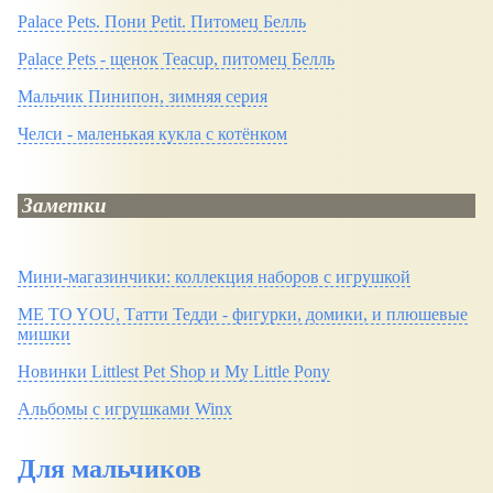
Palace Pets. Пони Petit. Питомец Белль
Palace Pets - щенок Teacup, питомец Белль
Мальчик Пинипон, зимняя серия
Челси - маленькая кукла с котёнком
Заметки
Мини-магазинчики: коллекция наборов с игрушкой
ME TO YOU, Татти Тедди - фигурки, домики, и плюшевые
мишки
Новинки Littlest Pet Shop и My Little Pony
Альбомы с игрушками Winx
Для мальчиков