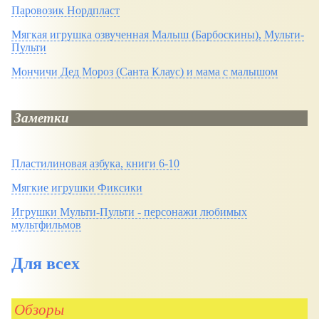
Паровозик Нордпласт
Мягкая игрушка озвученная Малыш (Барбоскины), Мульти-
Пульти
Мончичи Дед Мороз (Санта Клаус) и мама с малышом
Заметки
Пластилиновая азбука, книги 6-10
Мягкие игрушки Фиксики
Игрушки Мульти-Пульти - персонажи любимых
мультфильмов
Для всех
Обзоры