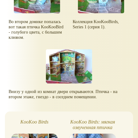
Во втором домике попалась
Коллекция KooKooBirds,
вот такая птичка KooKooBird
Series 1 (серия 1).
- голубого цвета, с большим
клювом.
Внизу у одной из комнат двери открываются. Птичка - на
втором этаже, гнездо - в соседнем помещении.
KooKoo Birds
KooKoo Birds: мягкая
An
озвученная птичка