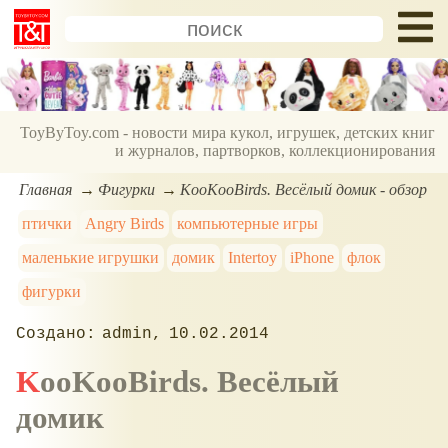
ToyByToy.com - новости мира кукол, игрушек, детских книг
и журналов, партворков, коллекционирования
Главная
Фигурки
KooKooBirds. Весёлый домик - обзор
птички
Angry Birds
компьютерные игры
маленькие игрушки
домик
Intertoy
iPhone
флок
фигурки
admin
10.02.2014
KooKooBirds. Весёлый
домик