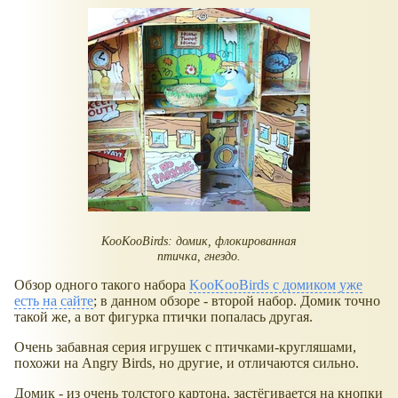
KooKooBirds: домик, флокированная
птичка, гнездо.
Обзор одного такого набора
KooKooBirds с домиком уже
есть на сайте
; в данном обзоре - второй набор. Домик точно
такой же, а вот фигурка птички попалась другая.
Очень забавная серия игрушек с птичками-кругляшами,
похожи на Angry Birds, но другие, и отличаются сильно.
Домик - из очень толстого картона, застёгивается на кнопки