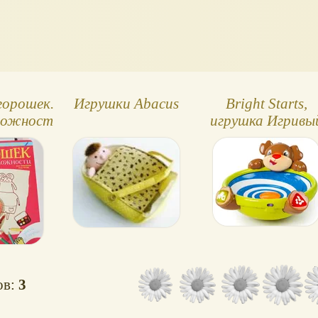
горошек.
Игрушки Abacus
Bright Starts,
ложности
игрушка Игривы
щенок
ов:
3