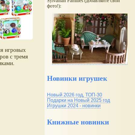
Sylvanian Families (добавляйте свои
фото!):
я игровых
ров с тремя
ками.
Новинки игрушек
Новый 2026 год, ТОП-30
Подарки на Новый 2025 год
Игрушки 2024 - новинки
Книжные новинки