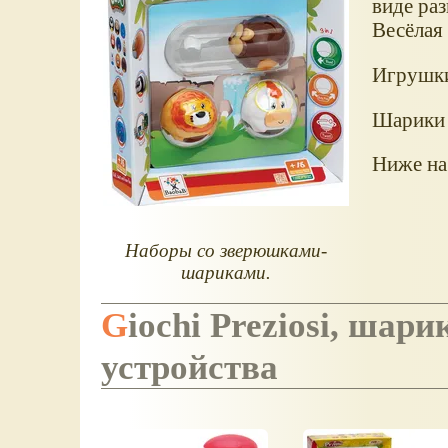
виде раз
Весёлая 
Игрушки
Шарики 
Ниже на
Наборы со зверюшками-
шариками.
Giochi Preziosi, шарики-животные и пусковые
устройства