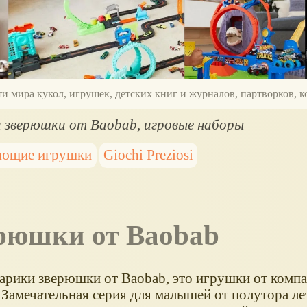
ти мира кукол, игрушек, детских книг и журналов, партворков,
и зверюшки от Baobab, игровые наборы
ающие игрушки
Giochi Preziosi
ерюшки от Baobab
шарики зверюшки от Baobab, это игрушки от компа
. Замечательная серия для малышей от полутора ле