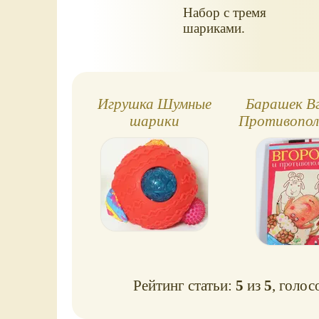
Набор с тремя
шариками.
Игрушка Шумные
Барашек В
шарики
Противопо
Рейтинг статьи:
5
из
5
, голос