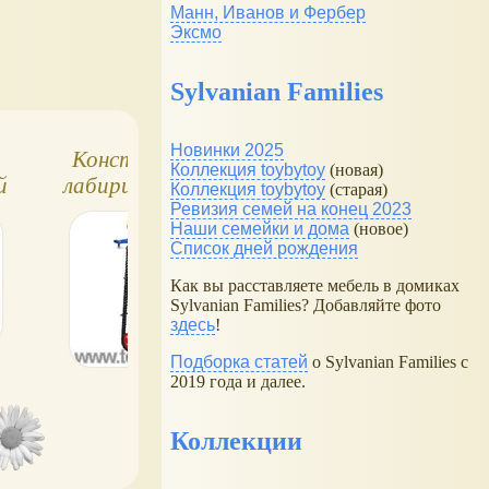
Манн, Иванов и Фербер
Эксмо
Sylvanian Families
Новинки 2025
Конструкторы-
Путешествие
Коллекция toybytoy
(новая)
й
лабиринты TOTO
шарика. Обзор
Коллекция toybytoy
(старая)
TOYS
Ревизия семей на конец 2023
Наши семейки и дома
(новое)
Список дней рождения
Как вы расставляете мебель в домиках
Sylvanian Families? Добавляйте фото
здесь
!
Подборка статей
о Sylvanian Families с
2019 года и далее.
Коллекции