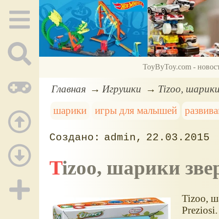
ToyByToy.com - новос
Главная
Игрушки
Tizoo, шарик
шарики
игры для малышей
развив
admin
22.03.2015
Tizoo, шарики зв
Tizoo, 
Preziosi