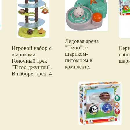
Ледовая арена
"Tizoo", с
Игровой набор с
Сери
шариком-
шариками.
набо
питомцем в
Гоночный трек
шари
комплекте.
"Tizoo джунгли".
В наборе: трек, 4
зверушки.